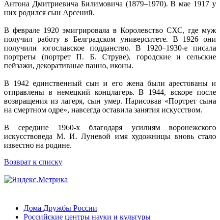
Антона Дмитриевича Билимовича (1879–1970). В мае 1917 у
них родился сын Арсений.
В феврале 1920 эмигрировала в Королевство СХС, где муж
получил работу в Белградском университете. В 1926 они
получили югославское подданство. В 1920–1930-е писала
портреты (портрет П. Б. Струве), городские и сельские
пейзажи, декоративные панно, иконы.
В 1942 единственный сын и его жена были арестованы и
отправлены в немецкий концлагерь. В 1944, вскоре после
возвращения из лагеря, сын умер. Нарисовав «Портрет сына
на смертном одре», навсегда оставила занятия искусством.
В середине 1960-х благодаря усилиям воронежского
искусствоведа М. И. Луневой имя художницы вновь стало
известно на родине.
Возврат к списку
Дома Дружбы России
Российские центры науки и культуры