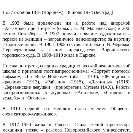
15/27 октября 1878 (Воронеж) – 8 июля 1974 (Белград)
В 1903 была привлечена им к работе над диорамой
«Ассамблея при Петре I» (совм. с Е. М. Малешевской) к 200-
летию Петербурга. В 1907 получила звание художника и –
первой из женщин – заграничное пенсионерство за картину
«Троицын день». В 1905–1908 состояла в браке с Н. Черным-
Перевертанным – сыном председателя Воронежского
городского суда. В 1908–1910 жила в Париже.
Писала портреты, соединяя традицию русской реалистической
школы с приемами постимпрессионизма: «Портрет поэтессы
Гофман», «La Belle Hortense» (оба – 1910), «Женщины в
красном» (1913), «Рабыни» (1915), «Дачницы» (1916),
«Деревенские девушки» (приобретена Музеем ИАХ). Работы
воспроизводились в журналах «Аполлон», «Столица и
усадьба» и «Огонек».
В 1910 первой из женщин стала членом Общества
архитекторов-художников.
В 1917–1920 жила в Одессе. Стала женой профессора
механики, позже – ректора Новороссийского университета