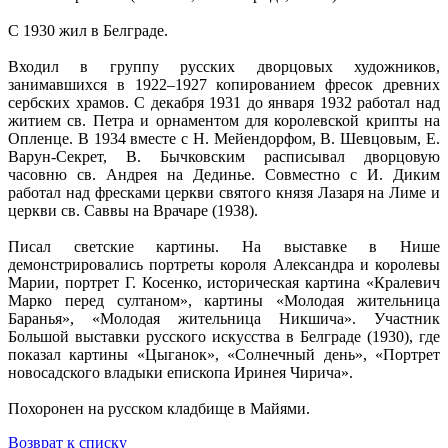
С 1930 жил в Белграде.
Входил в группу русских дворцовых художников,
занимавшихся в 1922–1927 копированием фресок древних
сербских храмов. С декабря 1931 до января 1932 работал над
житием св. Петра и орнаментом для королевской крипты на
Опленце. В 1934 вместе с Н. Мейендорфом, В. Шевцовым, Е.
Варун-Секрет, В. Бычковским расписывал дворцовую
часовню св. Андрея на Дединье. Совместно с И. Диким
работал над фресками церкви святого князя Лазаря на Лиме и
церкви св. Саввы на Врачаре (1938).
Писал светские картины. На выставке в Нише
демонстрировались портреты короля Александра и королевы
Марии, портрет Г. Косенко, историческая картина «Кралевич
Марко перед султаном», картины «Молодая жительница
Баранья», «Молодая жительница Никшича». Участник
Большой выставки русского искусства в Белграде (1930), где
показал картины «Цыганок», «Солнечный день», «Портрет
новосадского владыки епископа Иринея Чирича».
Похоронен на русском кладбище в Майями.
Возврат к списку