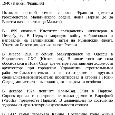
1940 (Канны, Франция)
Потомок знатной семьи с юга Франции (именем
гроссмейстера Мальтийского ордена Жана Паризо де ла
Валетта названа столица Мальты).
В 1899 окончил Институт гражданских инженеров в
Петербурге. В Первую мировую войну мобилизован и
направлен на Галицийский, затем на Румынский фронт.
Участник Белого движения на юге России.
В январе 1920 с семьей эвакуировался из Одессы в
Королевство СХС (Югославию). В июле того же года
обосновался в Нови-Саде, где четыре года занимал должность
архитектора при городском Управлении строительными
работами.Самостоятельно и в соавторстве с другими
специалистами-эмигрантами проектировал и строил в Нови-
Саде административные здания, жилые дома и особняки.
В декабре 1924 покинул Нови-Сад. Жил в Париже.
Спроектировал и построил несколько домов в Вирофлей
(Viroflay, предместье Парижа). В дальнейшем по состоянию
здоровья от архитектурной деятельности отошел.
В 1932 семья переехала Канны. Последние годы жизни