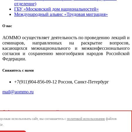
отделение)
ГБУ «Московский дом национальностей»
Международный альянс «Трудовая миграция»
О нас
АОММО осуществляет деятельность по проведению лекций и
семинаров, направленных на раскрытие вопросов,
касающихся межнационального и межконфессионального
согласия и сохранению многообразия народов Российской
Федерации.
Свяжитесь с нами
+7(911)904-856-09-12 Россия, Санкт-Петербург
mail@aommo.ru
©
Ассоциация организаций по реализации национальных
проектов и достижению национальных целей развития
олжая использовать сайт, вы соглашаетесь с
политикой использования
файлов
"АОММО"
ie.