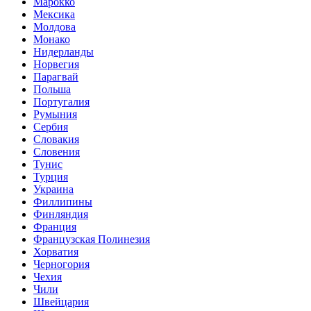
Марокко
Мексика
Молдова
Монако
Нидерланды
Норвегия
Парагвай
Польша
Португалия
Румыния
Сербия
Словакия
Словения
Тунис
Турция
Украина
Филлипины
Финляндия
Франция
Французская Полинезия
Хорватия
Черногория
Чехия
Чили
Швейцария