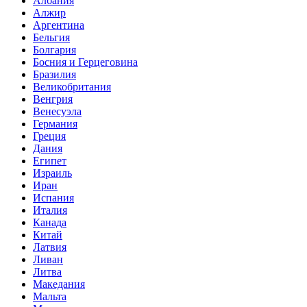
Албания
Алжир
Аргентина
Бельгия
Болгария
Босния и Герцеговина
Бразилия
Великобритания
Венгрия
Венесуэла
Германия
Греция
Дания
Египет
Израиль
Иран
Испания
Италия
Канада
Китай
Латвия
Ливан
Литва
Македания
Мальта