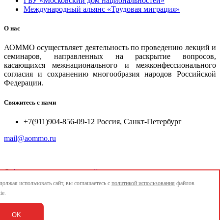
ГБУ «Московский дом национальностей»
Международный альянс «Трудовая миграция»
О нас
АОММО осуществляет деятельность по проведению лекций и
семинаров, направленных на раскрытие вопросов,
касающихся межнационального и межконфессионального
согласия и сохранению многообразия народов Российской
Федерации.
Свяжитесь с нами
+7(911)904-856-09-12 Россия, Санкт-Петербург
mail@aommo.ru
©
Ассоциация организаций по реализации национальных
проектов и достижению национальных целей развития
олжая использовать сайт, вы соглашаетесь с
политикой использования
файлов
"АОММО"
ie.
e-mail:
mail@aommo.ru
OK