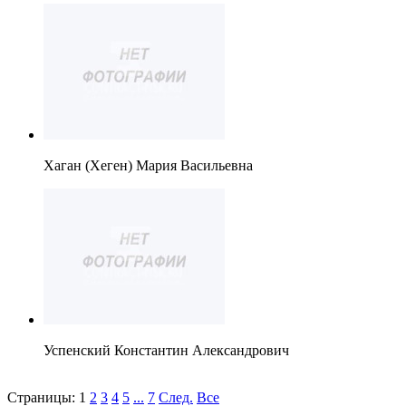
Хаган (Хеген) Мария Васильевна
Успенский Константин Александрович
Страницы:
1
2
3
4
5
...
7
След.
Все