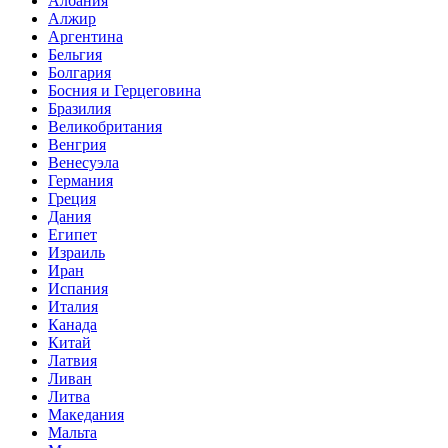
Албания
Алжир
Аргентина
Бельгия
Болгария
Босния и Герцеговина
Бразилия
Великобритания
Венгрия
Венесуэла
Германия
Греция
Дания
Египет
Израиль
Иран
Испания
Италия
Канада
Китай
Латвия
Ливан
Литва
Македания
Мальта