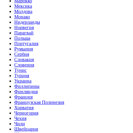
Марокко
Мексика
Молдова
Монако
Нидерланды
Норвегия
Парагвай
Польша
Португалия
Румыния
Сербия
Словакия
Словения
Тунис
Турция
Украина
Филлипины
Финляндия
Франция
Французская Полинезия
Хорватия
Черногория
Чехия
Чили
Швейцария