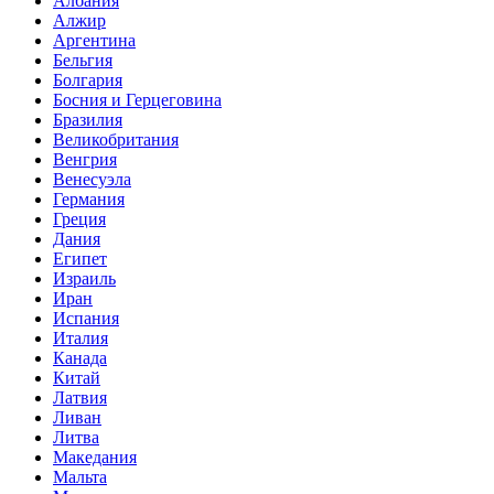
Албания
Алжир
Аргентина
Бельгия
Болгария
Босния и Герцеговина
Бразилия
Великобритания
Венгрия
Венесуэла
Германия
Греция
Дания
Египет
Израиль
Иран
Испания
Италия
Канада
Китай
Латвия
Ливан
Литва
Македания
Мальта