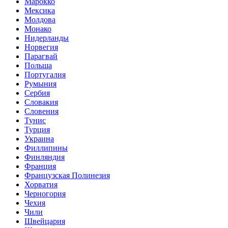
Марокко
Мексика
Молдова
Монако
Нидерланды
Норвегия
Парагвай
Польша
Португалия
Румыния
Сербия
Словакия
Словения
Тунис
Турция
Украина
Филлипины
Финляндия
Франция
Французская Полинезия
Хорватия
Черногория
Чехия
Чили
Швейцария