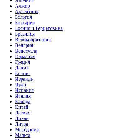
Албания
Алжир
Аргентина
Бельгия
Болгария
Босния и Герцеговина
Бразилия
Великобритания
Венгрия
Венесуэла
Германия
Греция
Дания
Египет
Израиль
Иран
Испания
Италия
Канада
Китай
Латвия
Ливан
Литва
Македания
Мальта