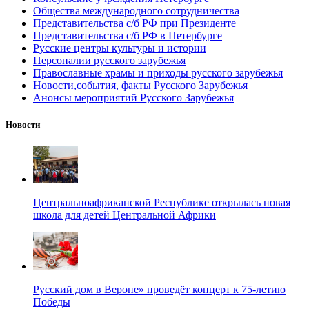
Общества международного сотрудничества
Представительства с/б РФ при Президенте
Представительства с/б РФ в Петербурге
Русские центры культуры и истории
Персоналии русского зарубежья
Православные храмы и приходы русского зарубежья
Новости,события, факты Русского Зарубежья
Анонсы мероприятий Русского Зарубежья
Новости
Центральноафриканской Республике открылась новая
школа для детей Центральной Африки
Русский дом в Вероне» проведёт концерт к 75-летию
Победы