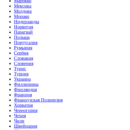
Марокко
Мексика
Молдова
Монако
Нидерланды
Норвегия
Парагвай
Польша
Португалия
Румыния
Сербия
Словакия
Словения
Тунис
Турция
Украина
Филлипины
Финляндия
Франция
Французская Полинезия
Хорватия
Черногория
Чехия
Чили
Швейцария