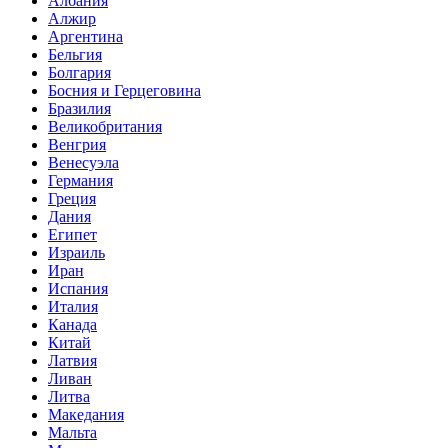
Албания
Алжир
Аргентина
Бельгия
Болгария
Босния и Герцеговина
Бразилия
Великобритания
Венгрия
Венесуэла
Германия
Греция
Дания
Египет
Израиль
Иран
Испания
Италия
Канада
Китай
Латвия
Ливан
Литва
Македания
Мальта