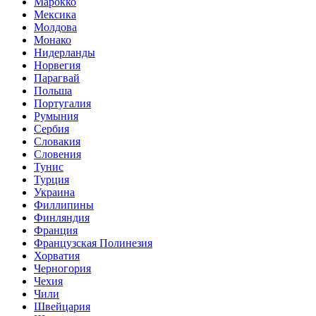
Марокко
Мексика
Молдова
Монако
Нидерланды
Норвегия
Парагвай
Польша
Португалия
Румыния
Сербия
Словакия
Словения
Тунис
Турция
Украина
Филлипины
Финляндия
Франция
Французская Полинезия
Хорватия
Черногория
Чехия
Чили
Швейцария