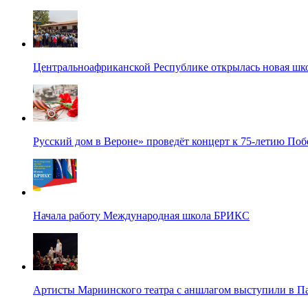
Центральноафриканской Республике открылась новая шк
Русский дом в Вероне» проведёт концерт к 75-летию По
Начала работу Международная школа БРИКС
Артисты Мариинского театра с аншлагом выступили в П