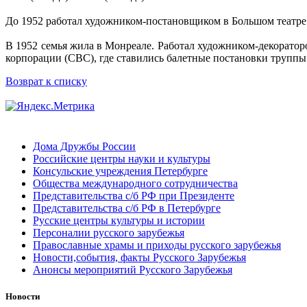
До 1952 работал художником-постановщиком в Большом театре 
В 1952 семья жила в Монреале. Работал художником-декораторо
корпорации (CBC), где ставились балетные постановки труппы
Возврат к списку
Дома Дружбы России
Российские центры науки и культуры
Консульские учреждения Петербурге
Общества международного сотрудничества
Представительства с/б РФ при Президенте
Представительства с/б РФ в Петербурге
Русские центры культуры и истории
Персоналии русского зарубежья
Православные храмы и приходы русского зарубежья
Новости,события, факты Русского Зарубежья
Анонсы мероприятий Русского Зарубежья
Новости