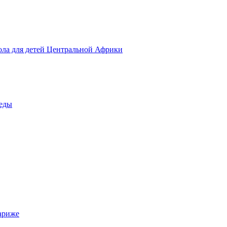
ола для детей Центральной Африки
беды
ариже