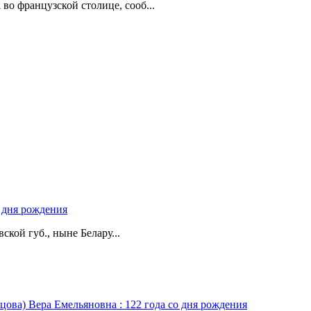
о французской столице, сооб...
о дня рождения
ской губ., ныне Белару...
цова) Вера Емельяновна : 122 года со дня рождения