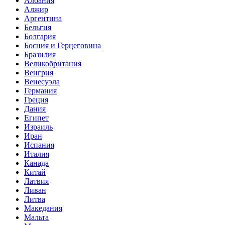
Албания
Алжир
Аргентина
Бельгия
Болгария
Босния и Герцеговина
Бразилия
Великобритания
Венгрия
Венесуэла
Германия
Греция
Дания
Египет
Израиль
Иран
Испания
Италия
Канада
Китай
Латвия
Ливан
Литва
Македания
Мальта