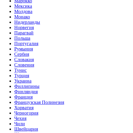
Марокко
Мексика
Молдова
Монако
Нидерланды
Норвегия
Парагвай
Польша
Португалия
Румыния
Сербия
Словакия
Словения
Тунис
Турция
Украина
Филлипины
Финляндия
Франция
Французская Полинезия
Хорватия
Черногория
Чехия
Чили
Швейцария