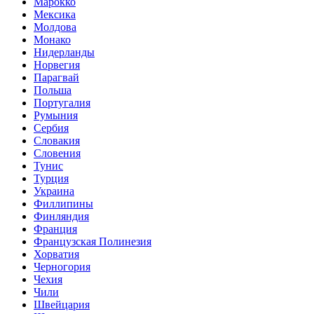
Марокко
Мексика
Молдова
Монако
Нидерланды
Норвегия
Парагвай
Польша
Португалия
Румыния
Сербия
Словакия
Словения
Тунис
Турция
Украина
Филлипины
Финляндия
Франция
Французская Полинезия
Хорватия
Черногория
Чехия
Чили
Швейцария