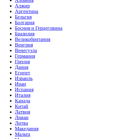
Албания
Алжир
Аргентина
Бельгия
Болгария
Босния и Герцеговина
Бразилия
Великобритания
Венгрия
Венесуэла
Германия
Греция
Дания
Египет
Израиль
Иран
Испания
Италия
Канада
Китай
Латвия
Ливан
Литва
Македания
Мальта