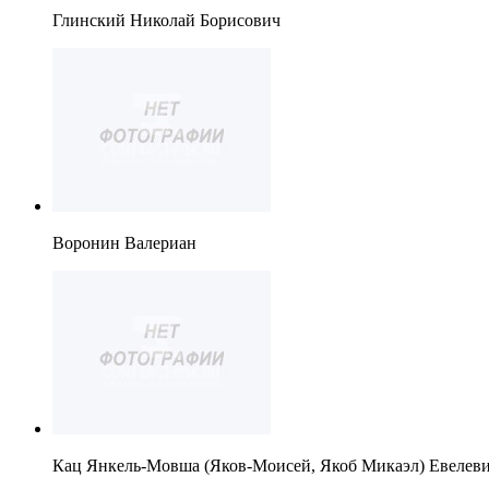
Глинский Николай Борисович
Воронин Валериан
Кац Янкель-Мовша (Яков-Моисей, Якоб Микаэл) Евелев