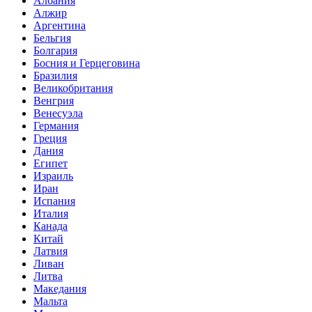
Албания
Алжир
Аргентина
Бельгия
Болгария
Босния и Герцеговина
Бразилия
Великобритания
Венгрия
Венесуэла
Германия
Греция
Дания
Египет
Израиль
Иран
Испания
Италия
Канада
Китай
Латвия
Ливан
Литва
Македания
Мальта