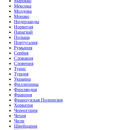
Марокко
Мексика
Молдова
Монако
Нидерланды
Норвегия
Парагвай
Польша
Португалия
Румыния
Сербия
Словакия
Словения
Тунис
Турция
Украина
Филлипины
Финляндия
Франция
Французская Полинезия
Хорватия
Черногория
Чехия
Чили
Швейцария