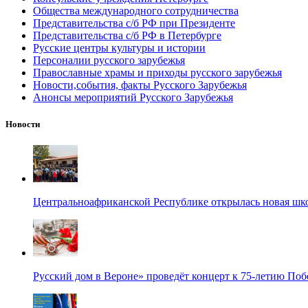
Общества международного сотрудничества
Представительства с/б РФ при Президенте
Представительства с/б РФ в Петербурге
Русские центры культуры и истории
Персоналии русского зарубежья
Православные храмы и приходы русского зарубежья
Новости,события, факты Русского Зарубежья
Анонсы мероприятий Русского Зарубежья
Новости
Центральноафриканской Республике открылась новая шк
Русский дом в Вероне» проведёт концерт к 75-летию По