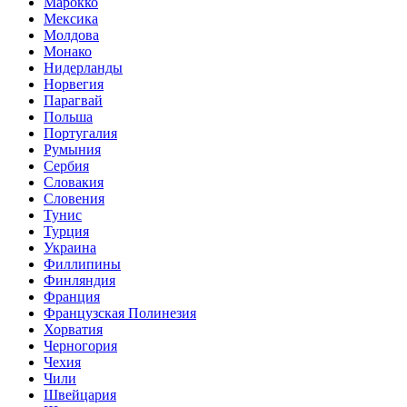
Марокко
Мексика
Молдова
Монако
Нидерланды
Норвегия
Парагвай
Польша
Португалия
Румыния
Сербия
Словакия
Словения
Тунис
Турция
Украина
Филлипины
Финляндия
Франция
Французская Полинезия
Хорватия
Черногория
Чехия
Чили
Швейцария