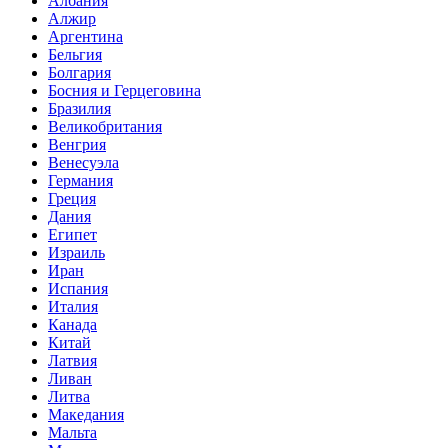
Албания
Алжир
Аргентина
Бельгия
Болгария
Босния и Герцеговина
Бразилия
Великобритания
Венгрия
Венесуэла
Германия
Греция
Дания
Египет
Израиль
Иран
Испания
Италия
Канада
Китай
Латвия
Ливан
Литва
Македания
Мальта