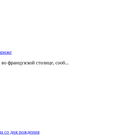
ариже
о французской столице, сооб...
да со дня рождения