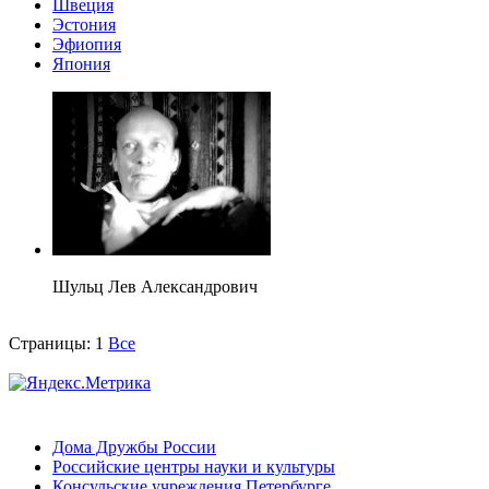
Швеция
Эстония
Эфиопия
Япония
Шульц Лев Александрович
Страницы:
1
Все
Дома Дружбы России
Российские центры науки и культуры
Консульские учреждения Петербурге