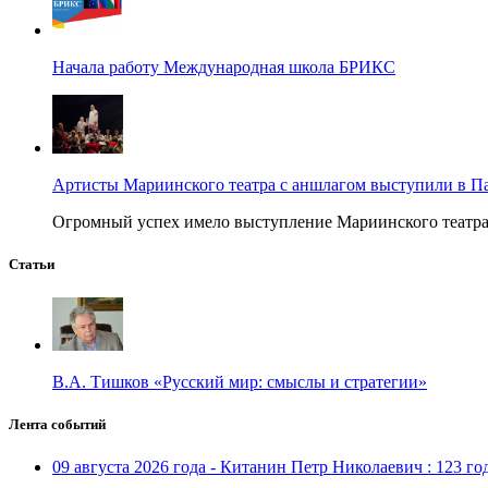
Начала работу Международная школа БРИКС
Артисты Мариинского театра с аншлагом выступили в П
Огромный успех имело выступление Мариинского театра в
Статьи
В.А. Тишков «Русский мир: смыслы и стратегии»
Лента событий
09 августа 2026 года - Китанин Петр Николаевич : 123 го