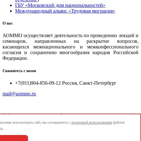
ГБУ «Московский дом национальностей»
Международный альянс «Трудовая миграция»
О нас
АОММО осуществляет деятельность по проведению лекций и
семинаров, направленных на раскрытие вопросов,
касающихся межнационального и межконфессионального
согласия и сохранению многообразия народов Российской
Федерации.
Свяжитесь с нами
+7(911)904-856-09-12 Россия, Санкт-Петербург
mail@aommo.ru
©
Ассоциация организаций по реализации национальных
проектов и достижению национальных целей развития
олжая использовать сайт, вы соглашаетесь с
политикой использования
файлов
"АОММО"
ie.
e-mail:
mail@aommo.ru