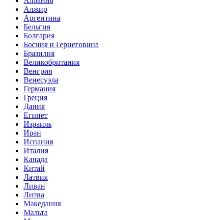
Албания
Алжир
Аргентина
Бельгия
Болгария
Босния и Герцеговина
Бразилия
Великобритания
Венгрия
Венесуэла
Германия
Греция
Дания
Египет
Израиль
Иран
Испания
Италия
Канада
Китай
Латвия
Ливан
Литва
Македания
Мальта