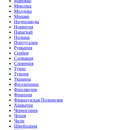
Марокко
Мексика
Молдова
Монако
Нидерланды
Норвегия
Парагвай
Польша
Португалия
Румыния
Сербия
Словакия
Словения
Тунис
Турция
Украина
Филлипины
Финляндия
Франция
Французская Полинезия
Хорватия
Черногория
Чехия
Чили
Швейцария