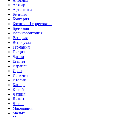
Албания
Алжир
Аргентина
Бельгия
Болгария
Босния и Герцеговина
Бразилия
Великобритания
Венгрия
Венесуэла
Германия
Греция
Дания
Египет
Израиль
Иран
Испания
Италия
Канада
Китай
Латвия
Ливан
Литва
Македания
Мальта