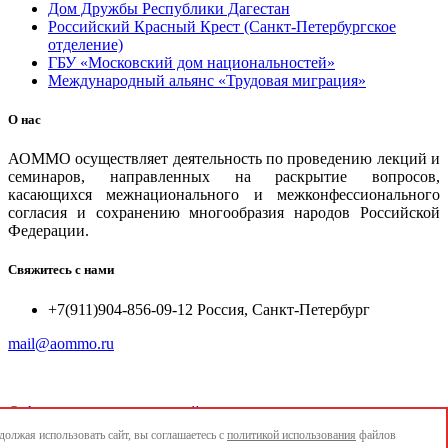
Дом Дружбы Республики Дагестан
Российский Красный Крест (Санкт-Петербургское
отделение)
ГБУ «Московский дом национальностей»
Международный альянс «Трудовая миграция»
О нас
АОММО осуществляет деятельность по проведению лекций и
семинаров, направленных на раскрытие вопросов,
касающихся межнационального и межконфессионального
согласия и сохранению многообразия народов Российской
Федерации.
Свяжитесь с нами
+7(911)904-856-09-12 Россия, Санкт-Петербург
mail@aommo.ru
©
Ассоциация организаций по реализации национальных
проектов и достижению национальных целей развития
олжая использовать сайт, вы соглашаетесь с
политикой использования
файлов
"АОММО"