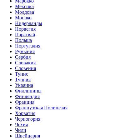
Марокко
Мексика
Молдова
Монако
Нидерланды
Норвегия
Парагвай
Польша
Португалия
Румыния
Сербия
Словакия
Словения
Тунис
Турция
Украина
Филлипины
Финляндия
Франция
Французская Полинезия
Хорватия
Черногория
Чехия
Чили
Швейцария