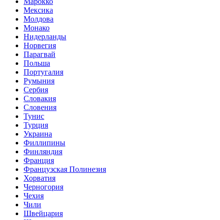
Марокко
Мексика
Молдова
Монако
Нидерланды
Норвегия
Парагвай
Польша
Португалия
Румыния
Сербия
Словакия
Словения
Тунис
Турция
Украина
Филлипины
Финляндия
Франция
Французская Полинезия
Хорватия
Черногория
Чехия
Чили
Швейцария