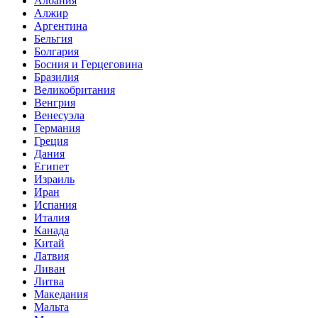
Албания
Алжир
Аргентина
Бельгия
Болгария
Босния и Герцеговина
Бразилия
Великобритания
Венгрия
Венесуэла
Германия
Греция
Дания
Египет
Израиль
Иран
Испания
Италия
Канада
Китай
Латвия
Ливан
Литва
Македания
Мальта