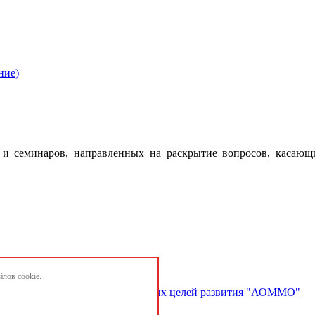
ние)
 семинаров, направленных на раскрытие вопросов, касающ
лов cookie.
ектов и достижению национальных целей развития "АОММО"