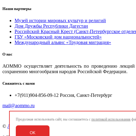
Наши партнеры
Музей истории мировых культур и религий
Дом Дружбы Республики Дагестан
Российский Красный Крест (Санкт-Петербургское отделе
ГБУ «Московский дом национальностей»
Международный альянс «Трудовая миграция»
О нас
АОММО осуществляет деятельность по проведению лекций и
сохранению многообразия народов Российской Федерации.
Свяжитесь с нами
+7(911)904-856-09-12 Россия, Санкт-Петербург
mail@aommo.ru
Продолжая использовать сайт, вы соглашаетесь с
политикой использования
фай
©
Ассоциация организаций по реализации национальных про
OK