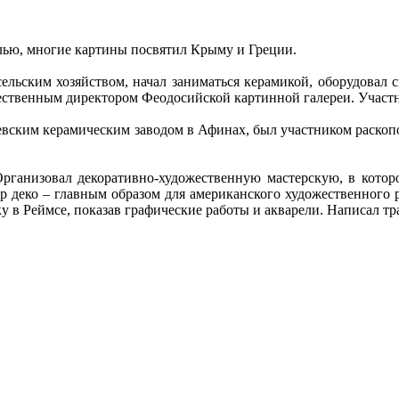
лью, многие картины посвятил Крыму и Греции.
сельским хозяйством, начал заниматься керамикой, оборудовал
ественным директором Феодосийской картинной галереи. Участн
левским керамическим заводом в Афинах, был участником раско
Организовал декоративно-художественную мастерскую, в которо
 ар деко – главным образом для американского художественног
 в Реймсе, показав графические работы и акварели. Написал тра