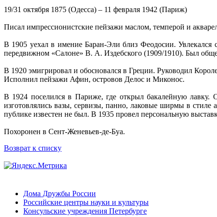
19/31 октября 1875 (Одесса) – 11 февраля 1942 (Париж)
Писал импрессионистские пейзажи маслом, темперой и акваре
В 1905 уехал в имение Баран-Эли близ Феодосии. Увлекался 
передвижном «Салоне» В. А. Издебского (1909/1910). Был общ
В 1920 эмигрировал и обосновался в Греции. Руководил Коро
Исполнил пейзажи Афин, островов Делос и Миконос.
В 1924 поселился в Париже, где открыл бакалейную лавку. 
изготовлялись вазы, сервизы, панно, лаковые ширмы в стиле
публике известен не был. В 1935 провел персональную выставку
Похоронен в Сент-Женевьев-де-Буа.
Возврат к списку
Дома Дружбы России
Российские центры науки и культуры
Консульские учреждения Петербурге