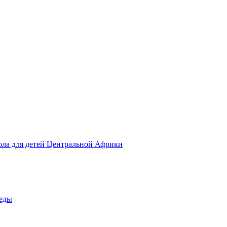
ола для детей Центральной Африки
беды