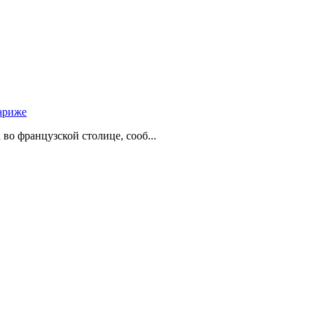
ариже
о французской столице, сооб...