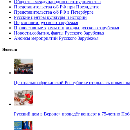
Общества международного сотрудничества
Представительства с/б РФ при Президенте
Представительства с/б РФ в Петербурге
Русские центры культуры и истории
Персоналии русского зарубежья
Православные храмы и приходы русского зарубежья
Новости,события, факты Русского Зарубежья
Анонсы мероприятий Русского Зарубежья
Новости
Центральноафриканской Республике открылась новая шк
Русский дом в Вероне» проведёт концерт к 75-летию По