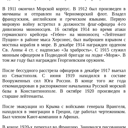
В 1911 окончил Морской корпус. В 1912 был произведен в
мичманы и отправлен на Черноморский флот. Владел
французским, английским и греческим языками. Первую
мировую войну встретил в должности флаг-офицера 4-го
дивизиона миноносцев. 16 октября 1914 во время атаки
германского крейсера «Гебен» на миноносец «Лейтенант
Пущин» в районе мыса Херсонес, был выброшен взрывом с
мостика корабля в море. В декабре 1914 награжден орденом
Св. Анны 4 ст. с надписью «За храбрость». С 1915 служил
минным офицером в Подводной бригаде на лодке «Морж». В
том же году был награжден Георгиевским оружием.
После бессудного расстрела офицеров в декабре 1917 выехал
из Севастополя. С июня 1919 находился в составе
Вооруженных сил Юга России. В конце того же года
откомандирован в распоряжение начальника Русской морской
базы в Константинополе. В октябре 1920 произведен в
старшие лейтенанты.
После эвакуации из Крыма с войсками генерала Врангеля,
находился в эмиграции в Греции, где работал чертежником.
Был членом Кают-компании в Афинах.
В конце 1920-х переехал во Францию. Занимался рисованием