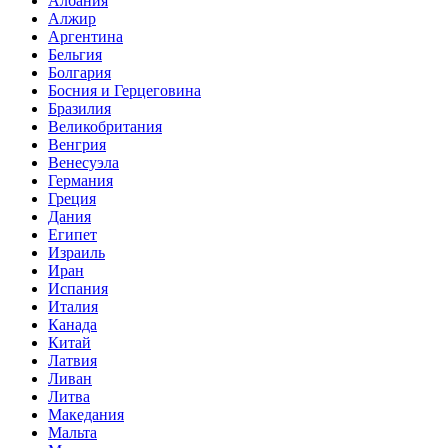
Албания
Алжир
Аргентина
Бельгия
Болгария
Босния и Герцеговина
Бразилия
Великобритания
Венгрия
Венесуэла
Германия
Греция
Дания
Египет
Израиль
Иран
Испания
Италия
Канада
Китай
Латвия
Ливан
Литва
Македания
Мальта