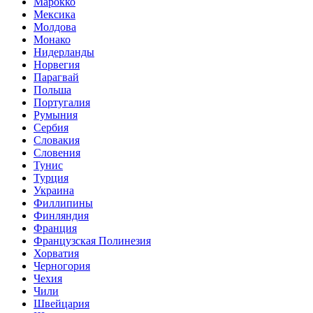
Марокко
Мексика
Молдова
Монако
Нидерланды
Норвегия
Парагвай
Польша
Португалия
Румыния
Сербия
Словакия
Словения
Тунис
Турция
Украина
Филлипины
Финляндия
Франция
Французская Полинезия
Хорватия
Черногория
Чехия
Чили
Швейцария