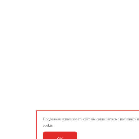
Продолжая использовать сайт, вы соглашаетесь с
политикой 
cookie.