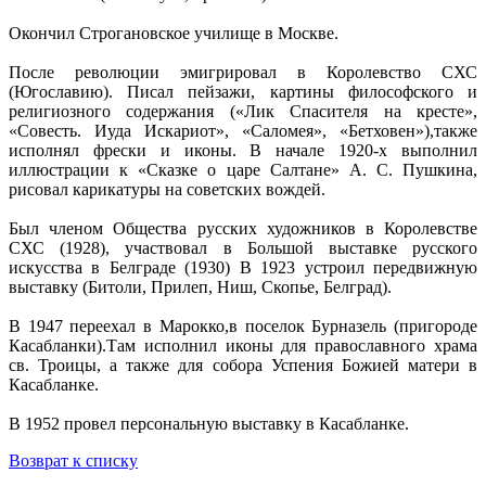
Окончил Строгановское училище в Москве.
После революции эмигрировал в Королевство СХС
(Югославию). Писал пейзажи, картины философского и
религиозного содержания («Лик Спасителя на кресте»,
«Совесть. Иуда Искариот», «Саломея», «Бетховен»),также
исполнял фрески и иконы. В начале 1920-х выполнил
иллюстрации к «Сказке о царе Салтане» А. С. Пушкина,
рисовал карикатуры на советских вождей.
Был членом Общества русских художников в Королевстве
СХС (1928), участвовал в Большой выставке русского
искусства в Белграде (1930) В 1923 устроил передвижную
выставку (Битоли, Прилеп, Ниш, Скопье, Белград).
В 1947 переехал в Марокко,в поселок Бурназель (пригороде
Касабланки).Там исполнил иконы для православного храма
св. Троицы, а также для собора Успения Божией матери в
Касабланке.
В 1952 провел персональную выставку в Касабланке.
Возврат к списку