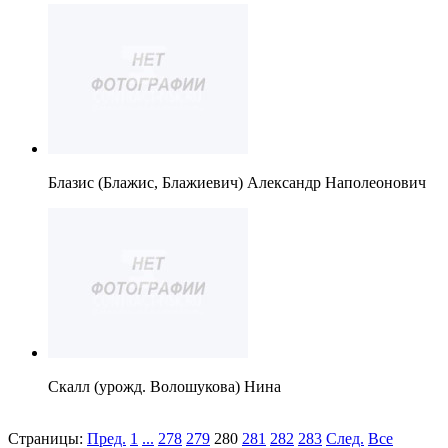
Блазис (Блажис, Блажиевич) Александр Наполеонович
Скалл (урожд. Волошукова) Нина
Страницы:
Пред.
1
...
278
279
280
281
282
283
След.
Все