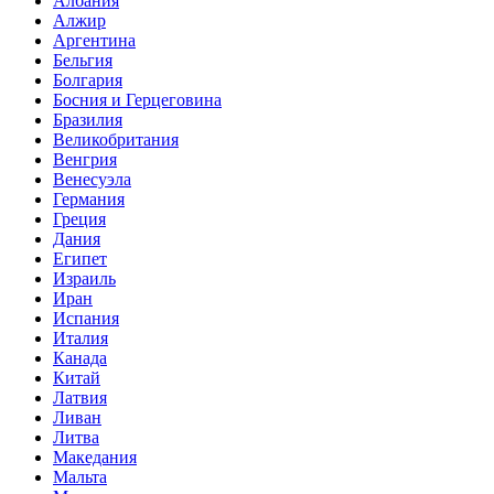
Албания
Алжир
Аргентина
Бельгия
Болгария
Босния и Герцеговина
Бразилия
Великобритания
Венгрия
Венесуэла
Германия
Греция
Дания
Египет
Израиль
Иран
Испания
Италия
Канада
Китай
Латвия
Ливан
Литва
Македания
Мальта