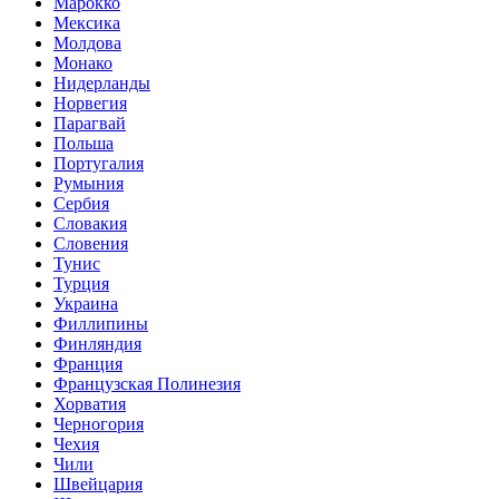
Марокко
Мексика
Молдова
Монако
Нидерланды
Норвегия
Парагвай
Польша
Португалия
Румыния
Сербия
Словакия
Словения
Тунис
Турция
Украина
Филлипины
Финляндия
Франция
Французская Полинезия
Хорватия
Черногория
Чехия
Чили
Швейцария