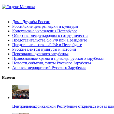
Дома Дружбы России
Российские центры науки и культуры
Консульские учреждения Петербурге
Общества международного сотрудничества
Представительства с/б РФ при Президенте
Представительства с/б РФ в Петербурге
Русские центры культуры и истории
Персоналии русского зарубежья
Православные храмы и приходы русского зарубежья
Новости,события, факты Русского Зарубежья
Анонсы мероприятий Русского Зарубежья
Новости
Центральноафриканской Республике открылась новая шк