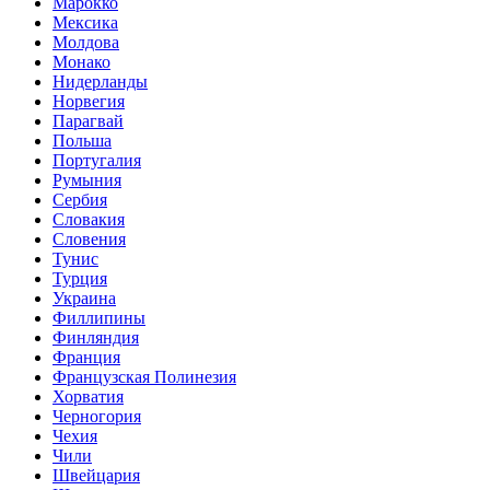
Марокко
Мексика
Молдова
Монако
Нидерланды
Норвегия
Парагвай
Польша
Португалия
Румыния
Сербия
Словакия
Словения
Тунис
Турция
Украина
Филлипины
Финляндия
Франция
Французская Полинезия
Хорватия
Черногория
Чехия
Чили
Швейцария