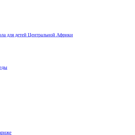
ола для детей Центральной Африки
беды
ариже