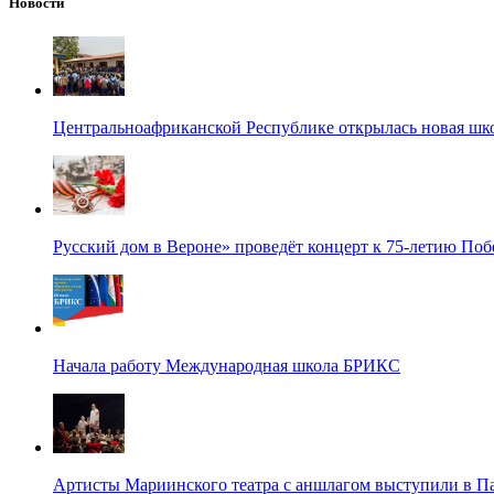
Новости
Центральноафриканской Республике открылась новая шк
Русский дом в Вероне» проведёт концерт к 75-летию По
Начала работу Международная школа БРИКС
Артисты Мариинского театра с аншлагом выступили в П