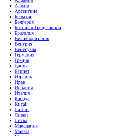
Албания
Алжир
Аргентина
Бельгия
Болгария
Босния и Герцеговина
Бразилия
Великобритания
Венгрия
Венесуэла
Германия
Греция
Дания
Египет
Израиль
Иран
Испания
Италия
Канада
Китай
Латвия
Ливан
Литва
Македания
Мальта