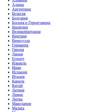
Албания
Алжир
Аргентина
Бельгия
Болгария
Босния и Герцеговина
Бразилия
Великобритания
Венгрия
Венесуэла
Германия
Греция
Дания
Египет
Израиль
Иран
Испания
Италия
Канада
Китай
Латвия
Ливан
Литва
Македания
Мальта