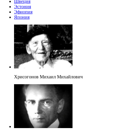
Швеция
Эстония
Эфиопия
Япония
Хрисогонов Михаил Михайлович