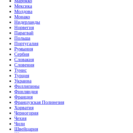
Марокко
Мексика
Молдова
Монако
Нидерланды
Норвегия
Парагвай
Польша
Португалия
Румыния
Сербия
Словакия
Словения
Тунис
Турция
Украина
Филлипины
Финляндия
Франция
Французская Полинезия
Хорватия
Черногория
Чехия
Чили
Швейцария