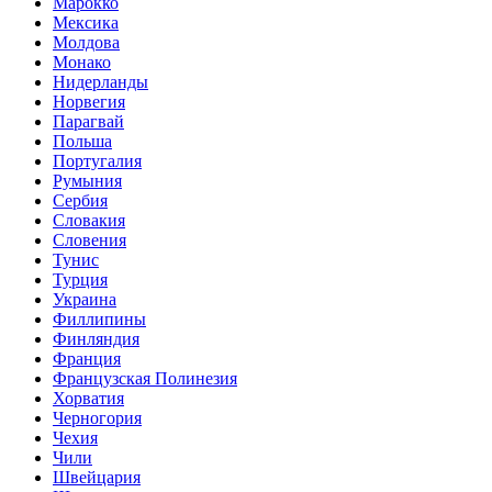
Марокко
Мексика
Молдова
Монако
Нидерланды
Норвегия
Парагвай
Польша
Португалия
Румыния
Сербия
Словакия
Словения
Тунис
Турция
Украина
Филлипины
Финляндия
Франция
Французская Полинезия
Хорватия
Черногория
Чехия
Чили
Швейцария