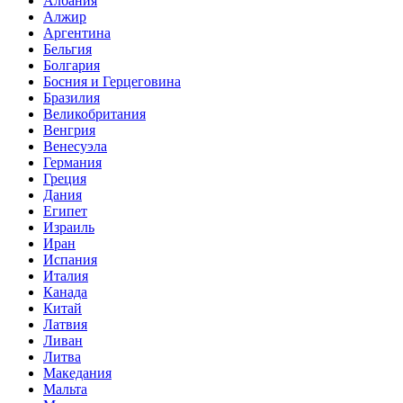
Албания
Алжир
Аргентина
Бельгия
Болгария
Босния и Герцеговина
Бразилия
Великобритания
Венгрия
Венесуэла
Германия
Греция
Дания
Египет
Израиль
Иран
Испания
Италия
Канада
Китай
Латвия
Ливан
Литва
Македания
Мальта