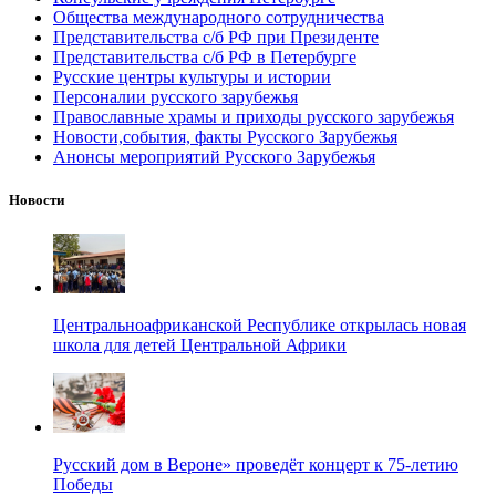
Общества международного сотрудничества
Представительства с/б РФ при Президенте
Представительства с/б РФ в Петербурге
Русские центры культуры и истории
Персоналии русского зарубежья
Православные храмы и приходы русского зарубежья
Новости,события, факты Русского Зарубежья
Анонсы мероприятий Русского Зарубежья
Новости
Центральноафриканской Республике открылась новая
школа для детей Центральной Африки
Русский дом в Вероне» проведёт концерт к 75-летию
Победы