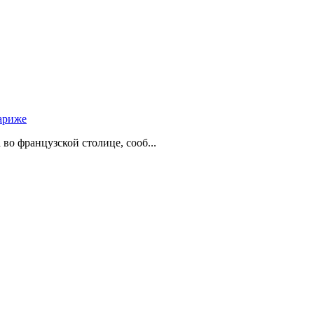
ариже
о французской столице, сооб...