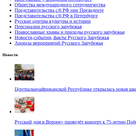
Общества международного сотрудничества
Представительства с/б РФ при Президенте
Представительства с/б РФ в Петербурге
Русские центры культуры и истории
Персоналии русского зарубежья
Православные храмы и приходы русского зарубежья
Новости,события, факты Русского Зарубежья
Анонсы мероприятий Русского Зарубежья
Новости
Центральноафриканской Республике открылась новая шк
Русский дом в Вероне» проведёт концерт к 75-летию По