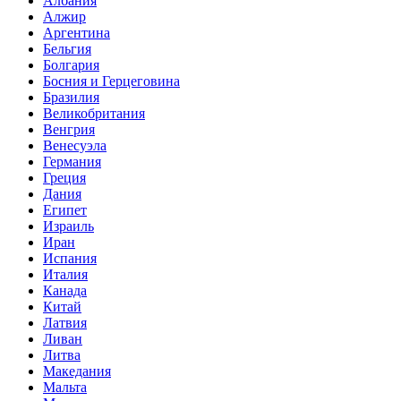
Албания
Алжир
Аргентина
Бельгия
Болгария
Босния и Герцеговина
Бразилия
Великобритания
Венгрия
Венесуэла
Германия
Греция
Дания
Египет
Израиль
Иран
Испания
Италия
Канада
Китай
Латвия
Ливан
Литва
Македания
Мальта