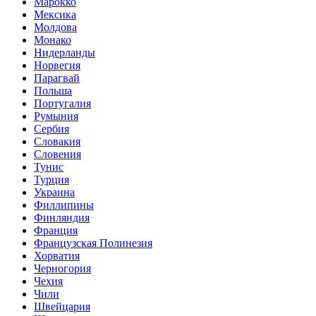
Марокко
Мексика
Молдова
Монако
Нидерланды
Норвегия
Парагвай
Польша
Португалия
Румыния
Сербия
Словакия
Словения
Тунис
Турция
Украина
Филлипины
Финляндия
Франция
Французская Полинезия
Хорватия
Черногория
Чехия
Чили
Швейцария