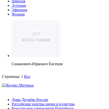
Швеция
Эстония
Эфиопия
Япония
Симанович-Юркович Евгения
Страницы:
1
Все
Дома Дружбы России
Российские центры науки и культуры
Консульские учреждения Петербурге