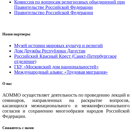
Комиссия по вопросам религиозных объединений при
Правительстве Российской Федерации
Правительство Российской Федерации
Наши партнеры
Музей истории мировых культур и религий
Дом Дружбы Республики Дагестан
Российский Красный Крест (Санкт-Петербургское
отделение)
ГБУ «Московский дом национальностей»
Международный альянс «Трудовая миграция»
О нас
АОММО осуществляет деятельность по проведению лекций и
семинаров, направленных на раскрытие вопросов,
касающихся межнационального и межконфессионального
согласия и сохранению многообразия народов Российской
Федерации.
Свяжитесь с нами