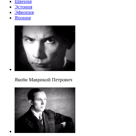
Швеция
Эстония
Эфиопия
Япония
Якоби Маврикий Петрович