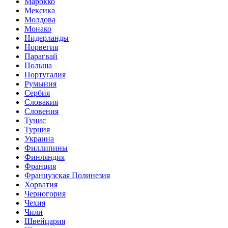
Марокко
Мексика
Молдова
Монако
Нидерланды
Норвегия
Парагвай
Польша
Португалия
Румыния
Сербия
Словакия
Словения
Тунис
Турция
Украина
Филлипины
Финляндия
Франция
Французская Полинезия
Хорватия
Черногория
Чехия
Чили
Швейцария