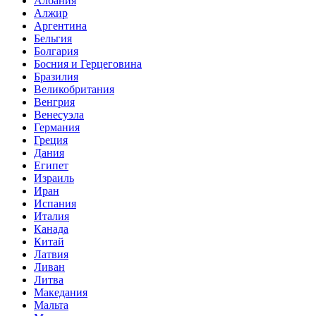
Албания
Алжир
Аргентина
Бельгия
Болгария
Босния и Герцеговина
Бразилия
Великобритания
Венгрия
Венесуэла
Германия
Греция
Дания
Египет
Израиль
Иран
Испания
Италия
Канада
Китай
Латвия
Ливан
Литва
Македания
Мальта