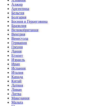
Албания
Алжир
Аргентина
Бельгия
Болгария
Босния и Герцеговина
Бразилия
Великобритания
Венгрия
Венесуэла
Германия
Греция
Дания
Египет
Израиль
Иран
Испания
Италия
Канада
Китай
Латвия
Ливан
Литва
Македания
Мальта