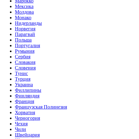
Марокко
Мексика
Молдова
Монако
Нидерланды
Норвегия
Парагвай
Польша
Португалия
Румыния
Сербия
Словакия
Словения
Тунис
Турция
Украина
Филлипины
Финляндия
Франция
Французская Полинезия
Хорватия
Черногория
Чехия
Чили
Швейцария