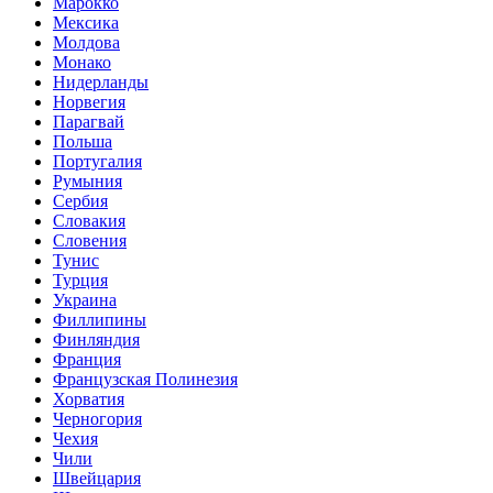
Марокко
Мексика
Молдова
Монако
Нидерланды
Норвегия
Парагвай
Польша
Португалия
Румыния
Сербия
Словакия
Словения
Тунис
Турция
Украина
Филлипины
Финляндия
Франция
Французская Полинезия
Хорватия
Черногория
Чехия
Чили
Швейцария