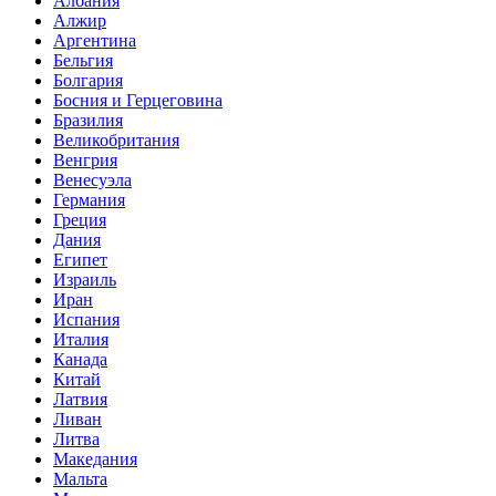
Албания
Алжир
Аргентина
Бельгия
Болгария
Босния и Герцеговина
Бразилия
Великобритания
Венгрия
Венесуэла
Германия
Греция
Дания
Египет
Израиль
Иран
Испания
Италия
Канада
Китай
Латвия
Ливан
Литва
Македания
Мальта