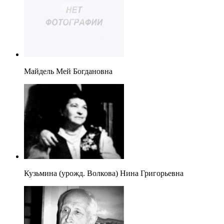
Майдель Мей Богдановна
Кузьмина (урожд. Волкова) Нина Григорьевна