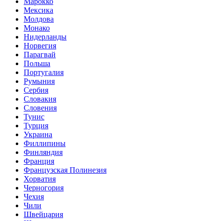
Марокко
Мексика
Молдова
Монако
Нидерланды
Норвегия
Парагвай
Польша
Португалия
Румыния
Сербия
Словакия
Словения
Тунис
Турция
Украина
Филлипины
Финляндия
Франция
Французская Полинезия
Хорватия
Черногория
Чехия
Чили
Швейцария