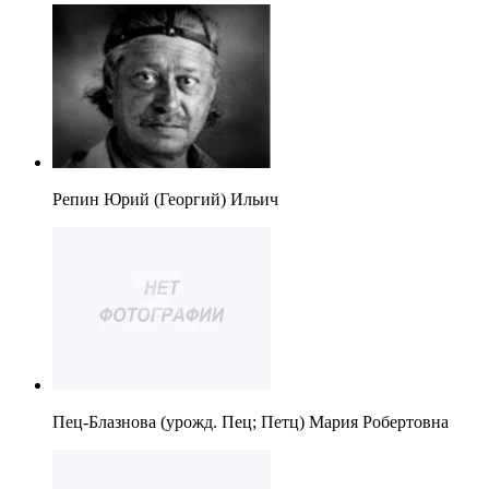
Репин Юрий (Георгий) Ильич
Пец-Блазнова (урожд. Пец; Петц) Мария Робертовна