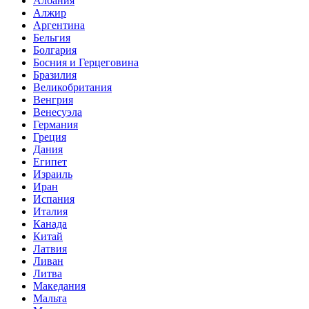
Албания
Алжир
Аргентина
Бельгия
Болгария
Босния и Герцеговина
Бразилия
Великобритания
Венгрия
Венесуэла
Германия
Греция
Дания
Египет
Израиль
Иран
Испания
Италия
Канада
Китай
Латвия
Ливан
Литва
Македания
Мальта