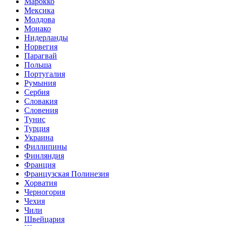
Марокко
Мексика
Молдова
Монако
Нидерланды
Норвегия
Парагвай
Польша
Португалия
Румыния
Сербия
Словакия
Словения
Тунис
Турция
Украина
Филлипины
Финляндия
Франция
Французская Полинезия
Хорватия
Черногория
Чехия
Чили
Швейцария