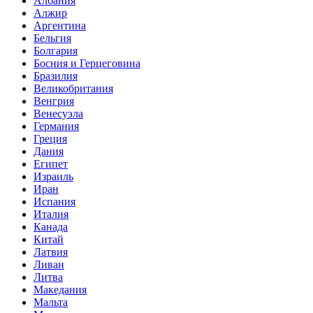
Албания
Алжир
Аргентина
Бельгия
Болгария
Босния и Герцеговина
Бразилия
Великобритания
Венгрия
Венесуэла
Германия
Греция
Дания
Египет
Израиль
Иран
Испания
Италия
Канада
Китай
Латвия
Ливан
Литва
Македания
Мальта