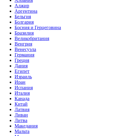
Албания
Алжир
Аргентина
Бельгия
Болгария
Босния и Герцеговина
Бразилия
Великобритания
Венгрия
Венесуэла
Германия
Греция
Дания
Египет
Израиль
Иран
Испания
Италия
Канада
Китай
Латвия
Ливан
Литва
Македания
Мальта