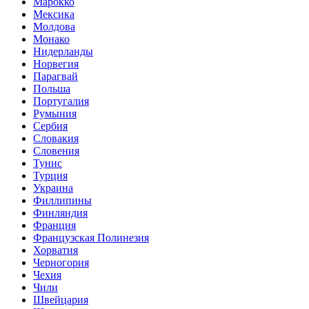
Марокко
Мексика
Молдова
Монако
Нидерланды
Норвегия
Парагвай
Польша
Португалия
Румыния
Сербия
Словакия
Словения
Тунис
Турция
Украина
Филлипины
Финляндия
Франция
Французская Полинезия
Хорватия
Черногория
Чехия
Чили
Швейцария