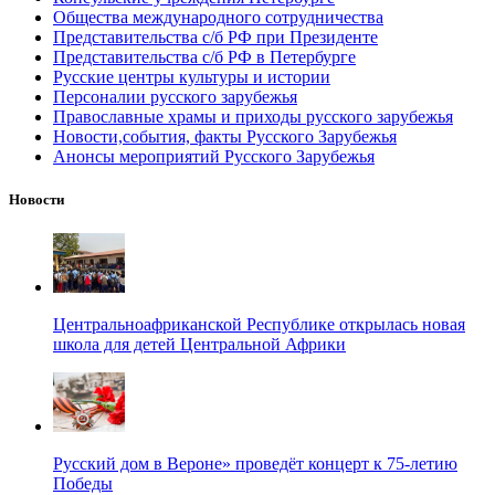
Общества международного сотрудничества
Представительства с/б РФ при Президенте
Представительства с/б РФ в Петербурге
Русские центры культуры и истории
Персоналии русского зарубежья
Православные храмы и приходы русского зарубежья
Новости,события, факты Русского Зарубежья
Анонсы мероприятий Русского Зарубежья
Новости
Центральноафриканской Республике открылась новая
школа для детей Центральной Африки
Русский дом в Вероне» проведёт концерт к 75-летию
Победы