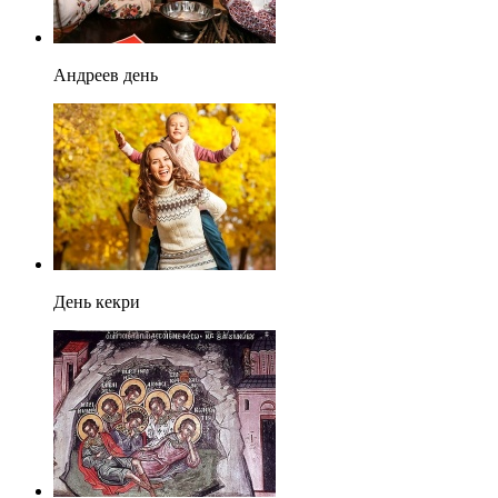
Андреев день
День кекри