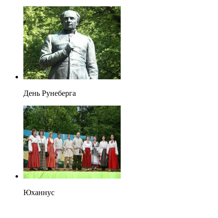
День Рунеберга
Юханнус