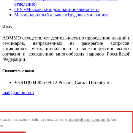
отделение)
ГБУ «Московский дом национальностей»
Международный альянс «Трудовая миграция»
О нас
АОММО осуществляет деятельность по проведению лекций и
семинаров, направленных на раскрытие вопросов,
касающихся межнационального и межконфессионального
согласия и сохранению многообразия народов Российской
Федерации.
Свяжитесь с нами
+7(911)904-856-09-12 Россия, Санкт-Петербург
mail@aommo.ru
©
Ассоциация организаций по реализации национальных
проектов и достижению национальных целей развития
олжая использовать сайт, вы соглашаетесь с
политикой использования
файлов
"АОММО"
ie.