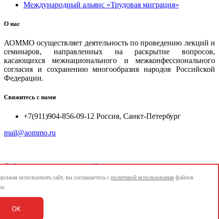
Международный альянс «Трудовая миграция»
О нас
АОММО осуществляет деятельность по проведению лекций и
семинаров, направленных на раскрытие вопросов,
касающихся межнационального и межконфессионального
согласия и сохранению многообразия народов Российской
Федерации.
Свяжитесь с нами
+7(911)904-856-09-12 Россия, Санкт-Петербург
mail@aommo.ru
©
Ассоциация организаций по реализации национальных
проектов и достижению национальных целей развития
олжая использовать сайт, вы соглашаетесь с
политикой использования
файлов
"АОММО"
ie.
e-mail:
mail@aommo.ru
OK