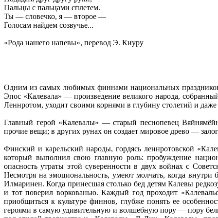
Пальцы с пальцами сплетем.
Ты — словечко, я — второе —
Голосам найдем созвучье...
«Рода нашего напевы», перевод Э. Киуру
Одним из самых любимых финнами национальных праздников я
Эпос «Калевала» — произведение великого народа, собранны
Леннротом, уходит своими корнями в глубину столетий и даже 
Главный герой «Калевалы» — старый песнопевец Вяйнямёйн
прочие вещи; в других рунах он создает мировое древо — зало
Финский и карельский народы, гордясь леннротовской «Кале
который выполнил свою главную роль: пробуждение национа
опасность утраты этой суверенности в двух войнах с Сове
Несмотря на эмоциональность, умеют молчать, когда внутри 
Илмаринен. Когда принесшая столько бед детям Калевы редкозу
и тот поверил воркованью. Каждый год проходит «Калеваль
приобщиться к культуре финнов, глубже понять ее особенно
героями в самую удивительную и волшебную пору — пору белых