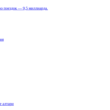
во поездок — 9,5 миллиарда.
ия
е алтари