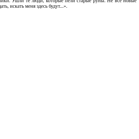
ники. Ушли те люди, которые пели старые руны. Не все новые
ь, искать меня здесь будут...».