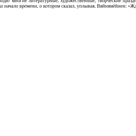
одят многие литературные, художественные, творческие празд
о начало времени, о котором сказал, уплывая, Вяйнямёйнен: «Ждат