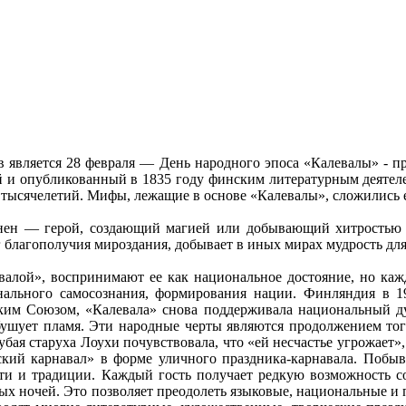
вляется 28 февраля — День народного эпоса «Калевалы» - пра
й и опубликованный в 1835 году финским литературным деятеле
тысячелетий. Мифы, лежащие в основе «Калевалы», сложились ещ
ен — герой, создающий магией или добывающий хитростью л
г благополучия мироздания, добывает в иных мирах мудрость для
валой», воспринимают ее как национальное достояние, но ка
льного самосознания, формирования нации. Финляндия в 191
тским Союзом, «Калевала» снова поддерживала национальный
бушует пламя. Эти народные черты являются продолжением того
бая старуха Лоухи почувствовала, что «ей несчастье угрожает», 
ский карнавал» в форме уличного праздника-карнавала. Побыв
сти и традиции. Каждый гость получает редкую возможность с
 ночей. Это позволяет преодолеть языковые, национальные и п