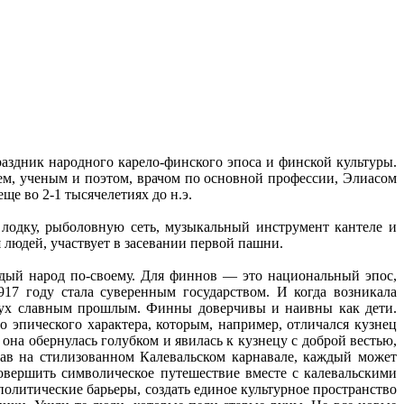
здник народного карело-финского эпоса и финской культуры.
м, ученым и поэтом, врачом по основной профессии, Элиасом
е во 2-1 тысячелетиях до н.э.
одку, рыболовную сеть, музыкальный инструмент кантеле и
 людей, участвует в засевании первой пашни.
ждый народ по-своему. Для финнов — это национальный эпос,
7 году стала суверенным государством. И когда возникала
 дух славным прошлым. Финны доверчивы и наивны как дети.
 эпического характера, которым, например, отличался кузнец
она обернулась голубком и явилась к кузнецу с доброй вестью,
ав на стилизованном Калевальском карнавале, каждый может
овершить символическое путешествие вместе с калевальскими
олитические барьеры, создать единое культурное пространство