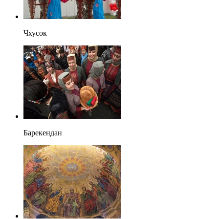
Чхусок
Барекендан