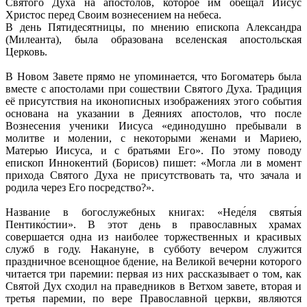
Святого Духа на апостолов, которое им обещал Иисус
Христос перед Своим вознесением на небеса.
В день Пятидесятницы, по мнению епископа Александра
(Милеанта), была образована вселенская апостольская
Церковь.
В Новом Завете прямо не упоминается, что Богоматерь была
вместе с апостолами при сошествии Святого Духа. Традиция
её присутствия на иконописных изображениях этого события
основана на указании в Деяниях апостолов, что после
Вознесения ученики Иисуса «единодушно пребывали в
молитве и молении, с некоторыми женами и Мариею,
Матерью Иисуса, и с братьями Его». По этому поводу
епископ Иннокентий (Борисов) пишет: «Могла ли в момент
прихода Святого Духа не присутствовать та, что зачала и
родила через Его посредство?».
Название в богослужебных книгах: «Неде́ля святы́я
Пентико́стии». В этот день в православных храмах
совершается одна из наиболее торжественных и красивых
служб в году. Накануне, в субботу вечером служится
праздничное всенощное бдение, на Великой вечерни которого
читается три паремии: первая из них рассказывает о том, как
Святой Дух сходил на праведников в Ветхом завете, вторая и
третья паремии, по вере Православной церкви, являются