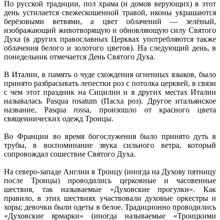
По русской традиции, пол храма (и домов верующих) в этот
день устилается свежескошенной травой, иконы украшаются
берёзовыми ветвями, а цвет облачений — зелёный,
изображающий животворящую и обновляющую силу Святого
Духа (в других православных Церквах употребляются также
облачения белого и золотого цветов). На следующий день, в
понедельник отмечается День Святого Духа.
В Италии, в память о чуде схождения огненных языков, было
принято разбрасывать лепестки роз с потолка церквей, в связи
с чем этот праздник на Сицилии и в других местах Италии
называлась Pasqua rosatum (Пасха роз). Другое итальянское
название, Pasqua rossa, произошло от красного цвета
священнических одежд Троицы.
Во Франции во время богослужения было принято дуть в
трубы, в воспоминание звука сильного ветра, который
сопровождал сошествие Святого Духа.
На северо-западе Англии в Троицу (иногда на Духову пятницу
после Троицы) проводились церковные и часовенные
шествия, так называемые «Духовские прогулки». Как
правило, в этих шествиях участвовали духовые оркестры и
хоры; девочки были одеты в белое. Традиционно проводились
«Духовские ярмарки» (иногда называемые «Троицкими