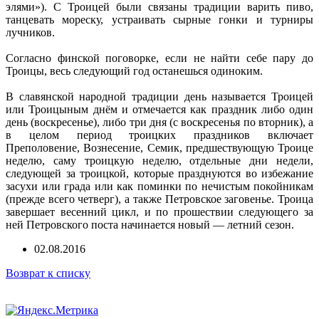
элями»). С Троицей были связаны традиции варить пиво,
танцевать мореску, устраивать сырные гонки и турниры
лучников.
Согласно финской поговорке, если не найти себе пару до
Троицы, весь следующий год останешься одиноким.
В славянской народной традиции день называется Троицей
или Троицыным днём и отмечается как праздник либо один
день (воскресенье), либо три дня (с воскресенья по вторник), а
в целом период троицких праздников включает
Преполовение, Вознесение, Семик, предшествующую Троице
неделю, саму троицкую неделю, отдельные дни недели,
следующей за троицкой, которые празднуются во избежание
засухи или града или как поминки по нечистым покойникам
(прежде всего четверг), а также Петровское заговенье. Троица
завершает весенний цикл, и по прошествии следующего за
ней Петровского поста начинается новый — летний сезон.
02.08.2016
Возврат к списку