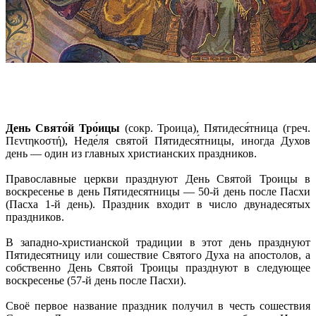
День Свято́й Тро́ицы
(сокр. Троица), Пятидеся́тница (греч.
Πεντηκοστή), Неде́ля святой Пятидеся́тницы, иногда Духов
день — один из главных христианских праздников.
Православные церкви празднуют День Святой Троицы в
воскресенье в день Пятидесятницы — 50-й день после Пасхи
(Пасха 1-й день). Праздник входит в число двунадесятых
праздников.
В западно-христианской традиции в этот день празднуют
Пятидесятницу или сошествие Святого Духа на апостолов, а
собственно День Святой Троицы празднуют в следующее
воскресенье (57-й день после Пасхи).
Своё первое название праздник получил в честь сошествия