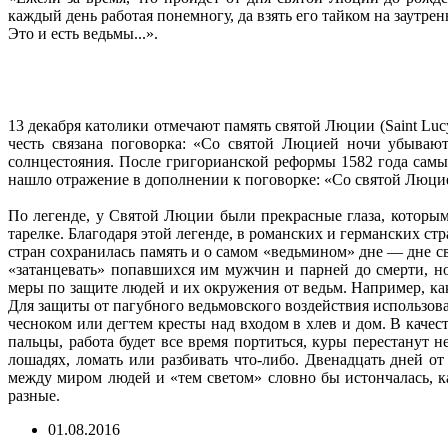
каждый день работая понемногу, да взять его тайком на заутре
Это и есть ведьмы...».
13 декабря католики отмечают память святой Люции (Saint Luc
честь связана поговорка: «Со святой Люцией ночи убывают
солнцестояния. После григорианской реформы 1582 года самый
нашло отражение в дополнении к поговорке: «Со святой Люцие
По легенде, у Святой Люции были прекрасные глаза, которыми
тарелке. Благодаря этой легенде, в романских и германских с
стран сохранилась память и о самом «ведьмином» дне — дне 
«затанцевать» попавшихся им мужчин и парней до смерти, н
меры по защите людей и их окружения от ведьм. Например, ка
Для защиты от пагубного ведьмовского воздействия использовал
чесноком или дегтем кресты над входом в хлев и дом. В каче
пальцы, работа будет все время портиться, куры перестанут н
лошадях, ломать или разбивать что-либо. Двенадцать дней о
между миром людей и «тем светом» словно бы истончалась, как
разные.
01.08.2016