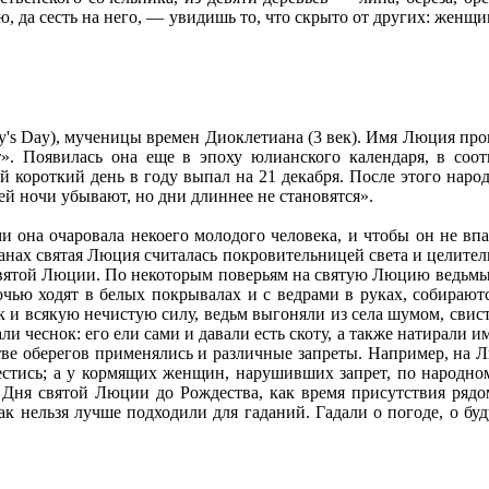
ню, да сесть на него, — увидишь то, что скрыто от других: жен
y's Day), мученицы времен Диоклетиана (3 век). Имя Люция прои
». Появилась она еще в эпоху юлианского календаря, в соот
 короткий день в году выпал на 21 декабря. После этого народн
й ночи убывают, но дни длиннее не становятся».
 она очаровала некоего молодого человека, и чтобы он не впа
транах святая Люция считалась покровительницей света и целител
святой Люции. По некоторым поверьям на святую Люцию ведьмы 
очью ходят в белых покрывалах и с ведрами в руках, собирают
к и всякую нечистую силу, ведьм выгоняли из села шумом, свист
и чеснок: его ели сами и давали есть скоту, а также натирали им
стве оберегов применялись и различные запреты. Например, на 
естись; а у кормящих женщин, нарушивших запрет, по народному
т Дня святой Люции до Рождества, как время присутствия рядо
 нельзя лучше подходили для гаданий. Гадали о погоде, о буду