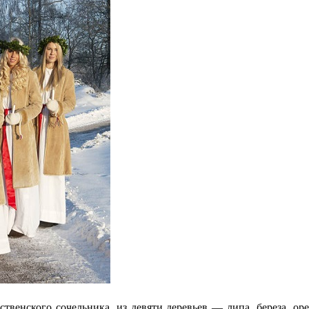
венского сочельника, из девяти деревьев — липа, береза, ореш