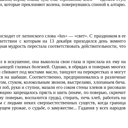
щин, которые преклоняют колена, повернувшись спиной к алтарю.
сходит от латинского слова «lux» — «свет». С праздником в ее
ветствии с которым на 13 декабря приходился день зимнего
ая мудрость перестала соответствовать действительности, что
л в искушение, она выколола свои глаза и прислала их ему на
ьницей глазных болезней. Однако, в обрядах и поверьях многих
сбивают под мостами масло, танцуют на перекрестках и могут
ся на шабаши. Соответственно, предпринимались и различные
ом, стуком, колокольным звоном, выстрелами, хлопаньем бича.
 лоб, руки и ступни, мазали его соком стены хлевов и рисовали
Люцию запрещалось прясть и шить (иначе, по поверью, скрючит
 поверью, воспалится грудь), стирать, печь хлеб, работать на
м с людьми неких сверхъестественных существ, когда граница
щем урожае, о судьбе, о замужестве... Гадания у всех народов