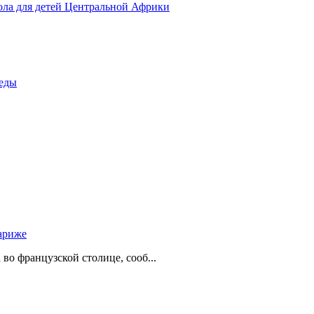
ола для детей Центральной Африки
беды
ариже
о французской столице, сооб...