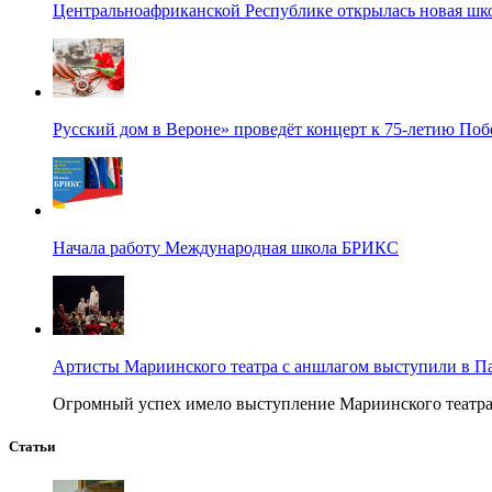
Центральноафриканской Республике открылась новая шк
Русский дом в Вероне» проведёт концерт к 75-летию По
Начала работу Международная школа БРИКС
Артисты Мариинского театра с аншлагом выступили в П
Огромный успех имело выступление Мариинского театра в
Статьи