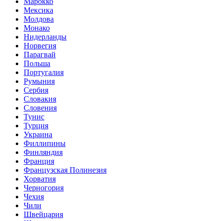
Марокко
Мексика
Молдова
Монако
Нидерланды
Норвегия
Парагвай
Польша
Португалия
Румыния
Сербия
Словакия
Словения
Тунис
Турция
Украина
Филлипины
Финляндия
Франция
Французская Полинезия
Хорватия
Черногория
Чехия
Чили
Швейцария