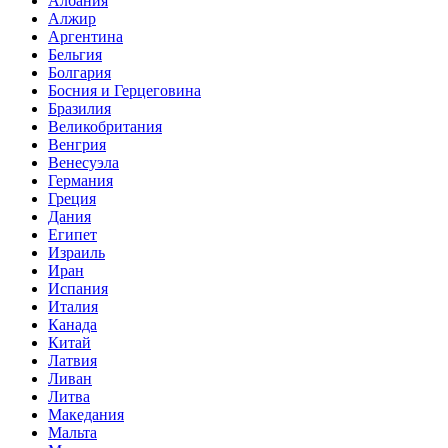
Албания
Алжир
Аргентина
Бельгия
Болгария
Босния и Герцеговина
Бразилия
Великобритания
Венгрия
Венесуэла
Германия
Греция
Дания
Египет
Израиль
Иран
Испания
Италия
Канада
Китай
Латвия
Ливан
Литва
Македания
Мальта