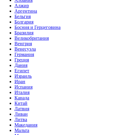
Албания
Алжир
Аргентина
Бельгия
Болгария
Босния и Герцеговина
Бразилия
Великобритания
Венгрия
Венесуэла
Германия
Греция
Дания
Египет
Израиль
Иран
Испания
Италия
Канада
Китай
Латвия
Ливан
Литва
Македания
Мальта