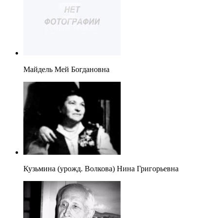
Майдель Мей Богдановна
Кузьмина (урожд. Волкова) Нина Григорьевна