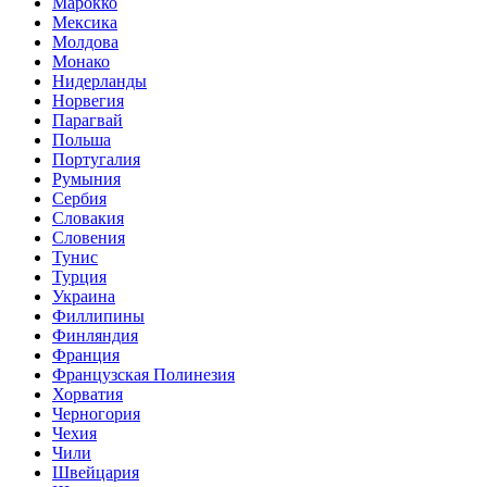
Марокко
Мексика
Молдова
Монако
Нидерланды
Норвегия
Парагвай
Польша
Португалия
Румыния
Сербия
Словакия
Словения
Тунис
Турция
Украина
Филлипины
Финляндия
Франция
Французская Полинезия
Хорватия
Черногория
Чехия
Чили
Швейцария