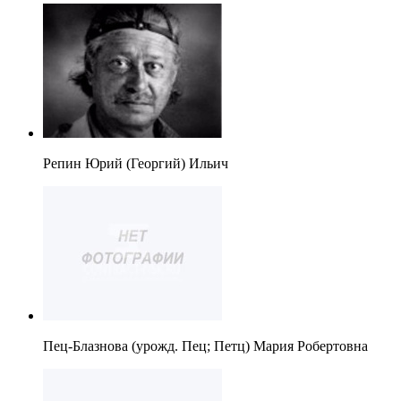
Репин Юрий (Георгий) Ильич
Пец-Блазнова (урожд. Пец; Петц) Мария Робертовна