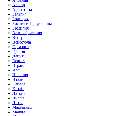
Албания
Алжир
Аргентина
Бельгия
Болгария
Босния и Герцеговина
Бразилия
Великобритания
Венгрия
Венесуэла
Германия
Греция
Дания
Египет
Израиль
Иран
Испания
Италия
Канада
Китай
Латвия
Ливан
Литва
Македания
Мальта