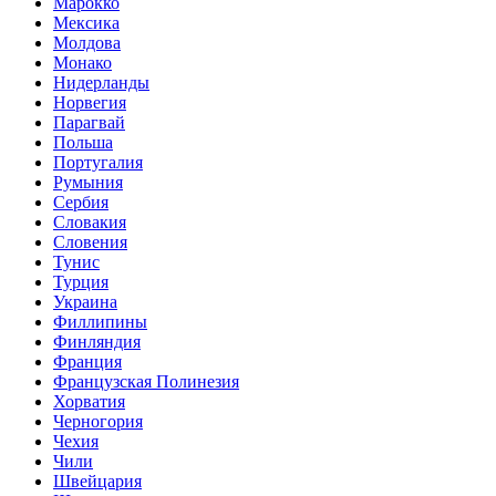
Марокко
Мексика
Молдова
Монако
Нидерланды
Норвегия
Парагвай
Польша
Португалия
Румыния
Сербия
Словакия
Словения
Тунис
Турция
Украина
Филлипины
Финляндия
Франция
Французская Полинезия
Хорватия
Черногория
Чехия
Чили
Швейцария