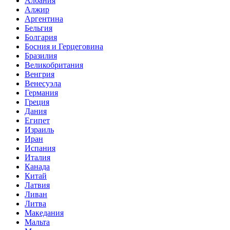
Албания
Алжир
Аргентина
Бельгия
Болгария
Босния и Герцеговина
Бразилия
Великобритания
Венгрия
Венесуэла
Германия
Греция
Дания
Египет
Израиль
Иран
Испания
Италия
Канада
Китай
Латвия
Ливан
Литва
Македания
Мальта