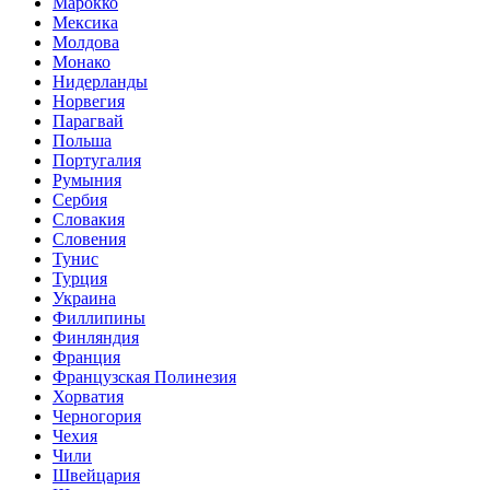
Марокко
Мексика
Молдова
Монако
Нидерланды
Норвегия
Парагвай
Польша
Португалия
Румыния
Сербия
Словакия
Словения
Тунис
Турция
Украина
Филлипины
Финляндия
Франция
Французская Полинезия
Хорватия
Черногория
Чехия
Чили
Швейцария