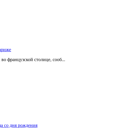
ариже
о французской столице, сооб...
да со дня рождения