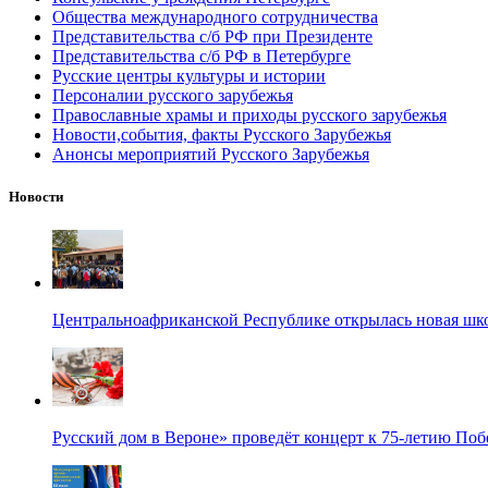
Общества международного сотрудничества
Представительства с/б РФ при Президенте
Представительства с/б РФ в Петербурге
Русские центры культуры и истории
Персоналии русского зарубежья
Православные храмы и приходы русского зарубежья
Новости,события, факты Русского Зарубежья
Анонсы мероприятий Русского Зарубежья
Новости
Центральноафриканской Республике открылась новая шк
Русский дом в Вероне» проведёт концерт к 75-летию По