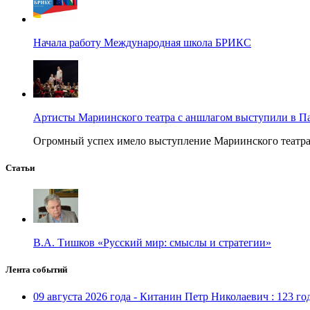
Начала работу Международная школа БРИКС
Артисты Мариинского театра с аншлагом выступили в П
Огромный успех имело выступление Мариинского театра в
Статьи
В.А. Тишков «Русский мир: смыслы и стратегии»
Лента событий
09 августа 2026 года - Китанин Петр Николаевич : 123 го