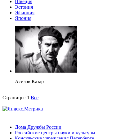
Швеция
Эстония
Эфиопия
Япония
Асизов Казар
Страницы:
1
Все
Дома Дружбы России
Российские центры науки и культуры
Консульские учреждения Петербурге