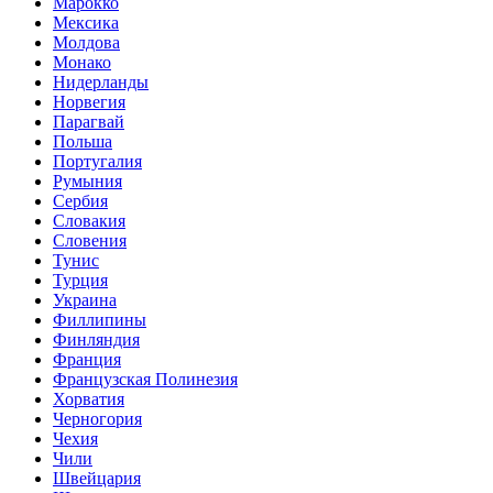
Марокко
Мексика
Молдова
Монако
Нидерланды
Норвегия
Парагвай
Польша
Португалия
Румыния
Сербия
Словакия
Словения
Тунис
Турция
Украина
Филлипины
Финляндия
Франция
Французская Полинезия
Хорватия
Черногория
Чехия
Чили
Швейцария