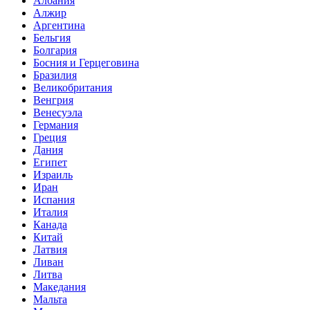
Албания
Алжир
Аргентина
Бельгия
Болгария
Босния и Герцеговина
Бразилия
Великобритания
Венгрия
Венесуэла
Германия
Греция
Дания
Египет
Израиль
Иран
Испания
Италия
Канада
Китай
Латвия
Ливан
Литва
Македания
Мальта