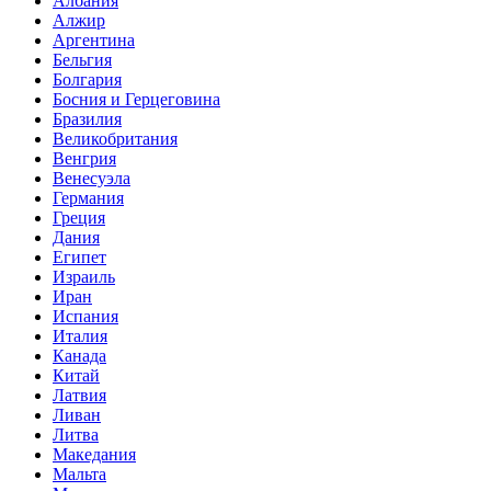
Албания
Алжир
Аргентина
Бельгия
Болгария
Босния и Герцеговина
Бразилия
Великобритания
Венгрия
Венесуэла
Германия
Греция
Дания
Египет
Израиль
Иран
Испания
Италия
Канада
Китай
Латвия
Ливан
Литва
Македания
Мальта