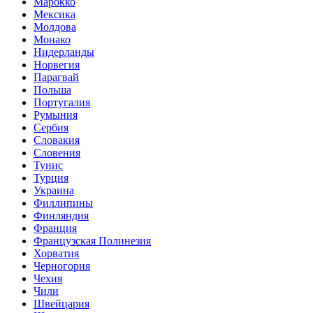
Марокко
Мексика
Молдова
Монако
Нидерланды
Норвегия
Парагвай
Польша
Португалия
Румыния
Сербия
Словакия
Словения
Тунис
Турция
Украина
Филлипины
Финляндия
Франция
Французская Полинезия
Хорватия
Черногория
Чехия
Чили
Швейцария