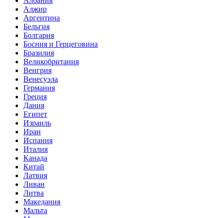
Албания
Алжир
Аргентина
Бельгия
Болгария
Босния и Герцеговина
Бразилия
Великобритания
Венгрия
Венесуэла
Германия
Греция
Дания
Египет
Израиль
Иран
Испания
Италия
Канада
Китай
Латвия
Ливан
Литва
Македания
Мальта