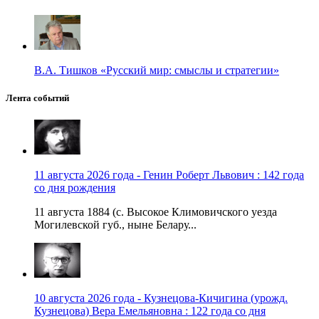
В.А. Тишков «Русский мир: смыслы и стратегии»
Лента событий
11 августа 2026 года - Генин Роберт Львович : 142 года
со дня рождения
11 августа 1884 (с. Высокое Климовичского уезда
Могилевской губ., ныне Белару...
10 августа 2026 года - Кузнецова-Кичигина (урожд.
Кузнецова) Вера Емельяновна : 122 года со дня