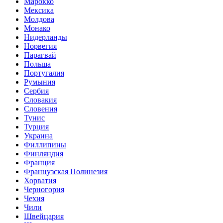
Марокко
Мексика
Молдова
Монако
Нидерланды
Норвегия
Парагвай
Польша
Португалия
Румыния
Сербия
Словакия
Словения
Тунис
Турция
Украина
Филлипины
Финляндия
Франция
Французская Полинезия
Хорватия
Черногория
Чехия
Чили
Швейцария