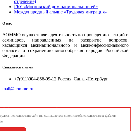
отделение)
ГБУ «Московский дом национальностей»
Международный альянс «Трудовая миграция»
О нас
АОММО осуществляет деятельность по проведению лекций и
семинаров, направленных на раскрытие вопросов,
касающихся межнационального и межконфессионального
согласия и сохранению многообразия народов Российской
Федерации.
Свяжитесь с нами
+7(911)904-856-09-12 Россия, Санкт-Петербург
mail@aommo.ru
©
Ассоциация организаций по реализации национальных
проектов и достижению национальных целей развития
олжая использовать сайт, вы соглашаетесь с
политикой использования
файлов
"АОММО"
ie.
e-mail:
mail@aommo.ru