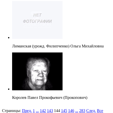
Лиманская (урожд. Филипченко) Ольга Михайловна
Королев Павел Прокофьевич (Прокопович)
Страницы:
Пред.
1
...
142
143
144
145
146
...
283
След.
Все