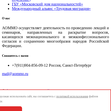
ГБУ «Московский дом национальностей»
Международный альянс «Трудовая миграция»
О нас
АОММО осуществляет деятельность по проведению лекций и
семинаров, направленных на раскрытие вопросов,
касающихся межнационального и межконфессионального
согласия и сохранению многообразия народов Российской
Федерации.
Свяжитесь с нами
+7(911)904-856-09-12 Россия, Санкт-Петербург
mail@aommo.ru
©
Ассоциация организаций по реализации национальных
проектов и достижению национальных целей развития
олжая использовать сайт, вы соглашаетесь с
политикой использования
файлов
"АОММО"
ie.
e-mail:
mail@aommo.ru