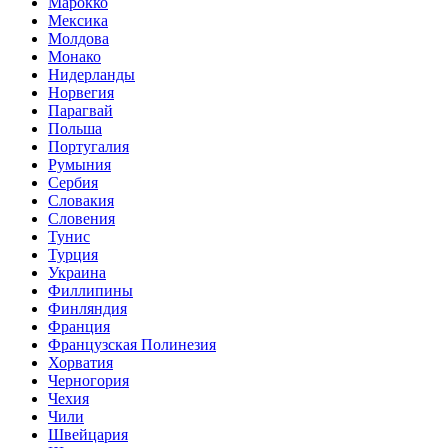
Марокко
Мексика
Молдова
Монако
Нидерланды
Норвегия
Парагвай
Польша
Португалия
Румыния
Сербия
Словакия
Словения
Тунис
Турция
Украина
Филлипины
Финляндия
Франция
Французская Полинезия
Хорватия
Черногория
Чехия
Чили
Швейцария