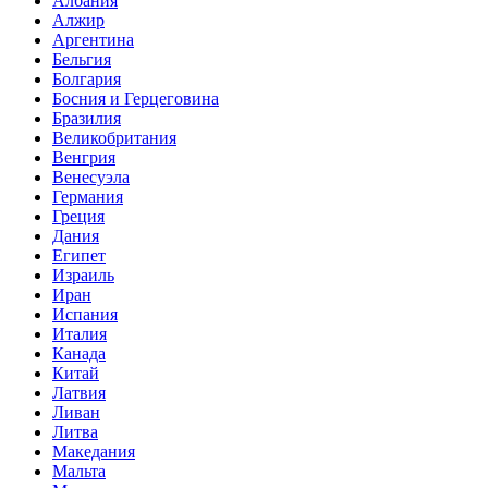
Албания
Алжир
Аргентина
Бельгия
Болгария
Босния и Герцеговина
Бразилия
Великобритания
Венгрия
Венесуэла
Германия
Греция
Дания
Египет
Израиль
Иран
Испания
Италия
Канада
Китай
Латвия
Ливан
Литва
Македания
Мальта