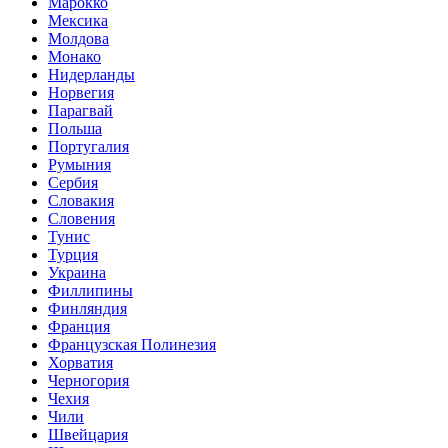
Марокко
Мексика
Молдова
Монако
Нидерланды
Норвегия
Парагвай
Польша
Португалия
Румыния
Сербия
Словакия
Словения
Тунис
Турция
Украина
Филлипины
Финляндия
Франция
Французская Полинезия
Хорватия
Черногория
Чехия
Чили
Швейцария