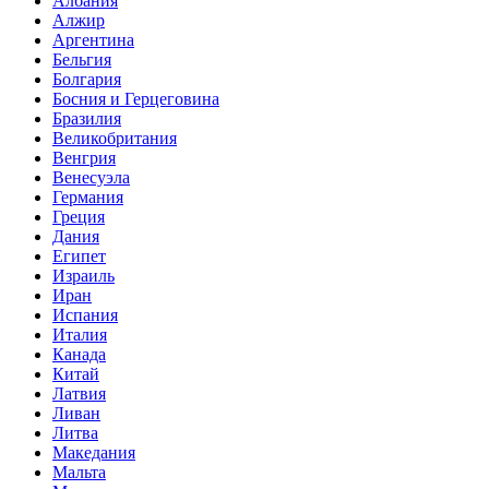
Албания
Алжир
Аргентина
Бельгия
Болгария
Босния и Герцеговина
Бразилия
Великобритания
Венгрия
Венесуэла
Германия
Греция
Дания
Египет
Израиль
Иран
Испания
Италия
Канада
Китай
Латвия
Ливан
Литва
Македания
Мальта