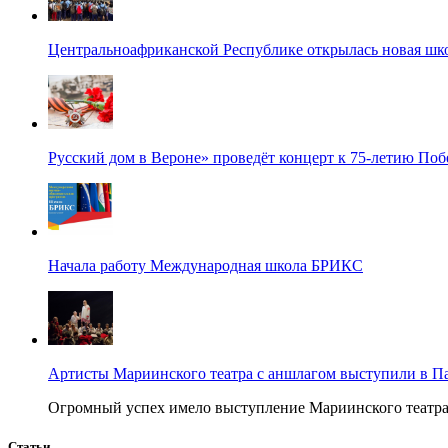
Центральноафриканской Республике открылась новая шк
Русский дом в Вероне» проведёт концерт к 75-летию По
Начала работу Международная школа БРИКС
Артисты Мариинского театра с аншлагом выступили в П
Огромный успех имело выступление Мариинского театра в
Статьи