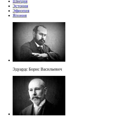
Швеция
Эстония
Эфиопия
Япония
Эдуардс Борис Васильевич