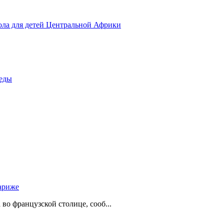
ола для детей Центральной Африки
беды
ариже
о французской столице, сооб...