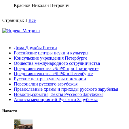
Краснов Николай Петрович
Страницы:
1
Все
Дома Дружбы России
Российские центры науки и культуры
Консульские учреждения Петербурге
Общества международного сотрудничества
Представительства с/б РФ при Президенте
Представительства с/б РФ в Петербурге
Русские центры культуры и истории
Персоналии русского зарубежья
Православные храмы и приходы русского зарубежья
Новости,события, факты Русского Зарубежья
Анонсы мероприятий Русского Зарубежья
Новости