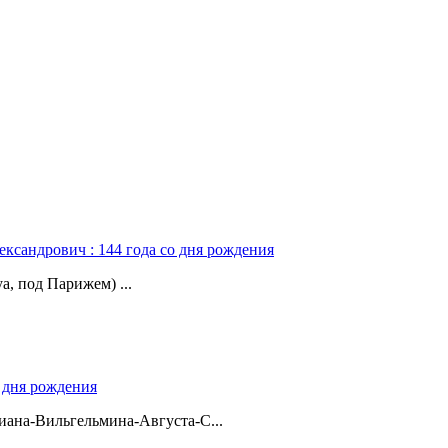
ександрович : 144 года со дня рождения
а, под Парижем) ...
о дня рождения
ана-Вильгельмина-Августа-С...