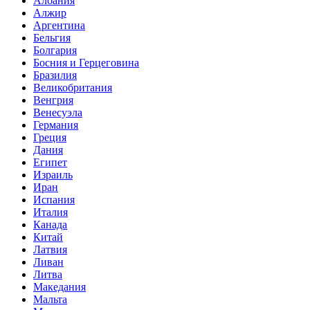
Албания
Алжир
Аргентина
Бельгия
Болгария
Босния и Герцеговина
Бразилия
Великобритания
Венгрия
Венесуэла
Германия
Греция
Дания
Египет
Израиль
Иран
Испания
Италия
Канада
Китай
Латвия
Ливан
Литва
Македания
Мальта