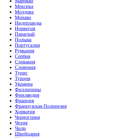
Марокко
Мексика
Молдова
Монако
Нидерланды
Норвегия
Парагвай
Польша
Португалия
Румыния
Сербия
Словакия
Словения
Тунис
Турция
Украина
Филлипины
Финляндия
Франция
Французская Полинезия
Хорватия
Черногория
Чехия
Чили
Швейцария