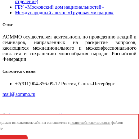
отделение)
ГБУ «Московский дом национальностей»
Международный альянс «Трудовая миграция»
О нас
АОММО осуществляет деятельность по проведению лекций и
семинаров, направленных на раскрытие вопросов,
касающихся межнационального и межконфессионального
согласия и сохранению многообразия народов Российской
Федерации.
Свяжитесь с нами
+7(911)904-856-09-12 Россия, Санкт-Петербург
mail@aommo.ru
©
Ассоциация организаций по реализации национальных
проектов и достижению национальных целей развития
олжая использовать сайт, вы соглашаетесь с
политикой использования
файлов
"АОММО"
ie.
e-mail:
mail@aommo.ru