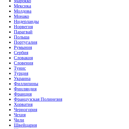
Марокко
Мексика
Молдова
Монако
Нидерланды
Норвегия
Парагвай
Польша
Португалия
Румыния
Сербия
Словакия
Словения
Тунис
Турция
Украина
Филлипины
Финляндия
Франция
Французская Полинезия
Хорватия
Черногория
Чехия
Чили
Швейцария