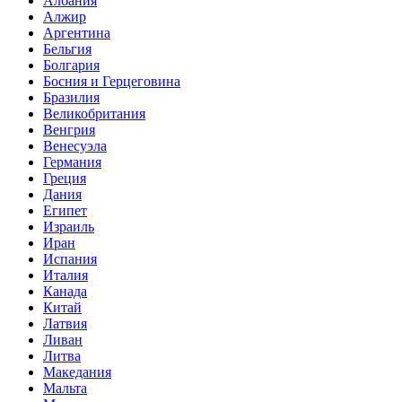
Албания
Алжир
Аргентина
Бельгия
Болгария
Босния и Герцеговина
Бразилия
Великобритания
Венгрия
Венесуэла
Германия
Греция
Дания
Египет
Израиль
Иран
Испания
Италия
Канада
Китай
Латвия
Ливан
Литва
Македания
Мальта