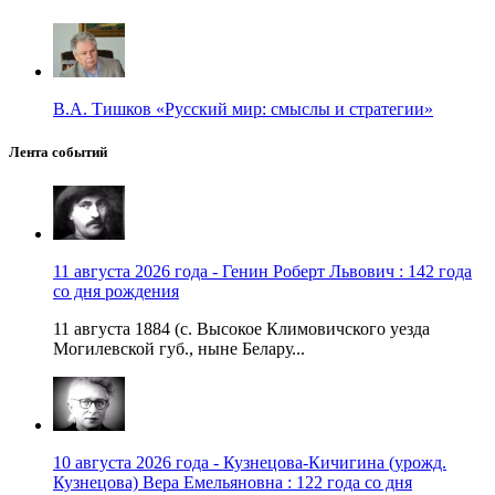
В.А. Тишков «Русский мир: смыслы и стратегии»
Лента событий
11 августа 2026 года - Генин Роберт Львович : 142 года
со дня рождения
11 августа 1884 (с. Высокое Климовичского уезда
Могилевской губ., ныне Белару...
10 августа 2026 года - Кузнецова-Кичигина (урожд.
Кузнецова) Вера Емельяновна : 122 года со дня