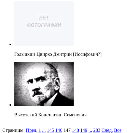
Годыцкий-Цвирко Дмитрий [Иосифович?]
Высотский Константин Семенович
Страницы:
Пред.
1
...
145
146
147
148
149
...
283
След.
Все